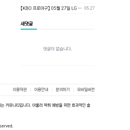
등록일
【KBO 프로야구】 05월 27일 LG vs 한화 스포츠 분석
05.27
새댓글
댓글이 없습니다.
이용약관
이용안내
문의하기
모바일버전
는 커뮤니티입니다. 아울러 먹튀 예방을 위한 효과적인 솔
eserved.