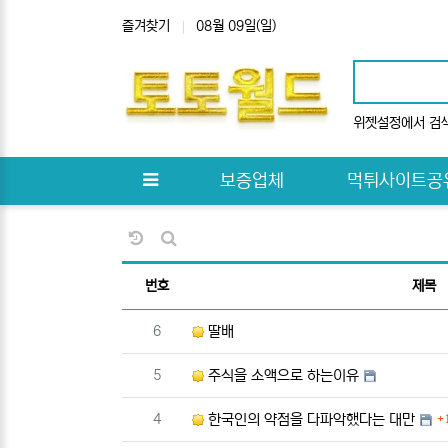
상단 네비
닫기
즐겨찾기
08월 09일(일)
위젯설정에서 검색
메인 메뉴
보증업체
먹튀사이트공
날짜순 정렬
게시판 검색
번호
제목
번호
6
딸배
번호
5
주식을 소액으로 하는이유
번호
4
한국인의 약점을 다파악했다는 대만