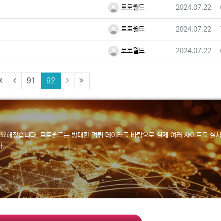
등록자
등록일
토토월드
2024.07.22
등록자
등록일
토토월드
2024.07.22
등록자
등록일
토토월드
2024.07.22
(first)
(previous)
(current)
91
92
 중요해졌습니다. 토토월드는 방대한 먹튀 데이터를 바탕으로 실제 여러 사이트를 실
.