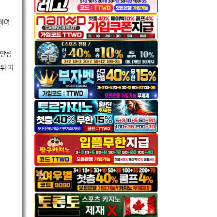
하여
 안심
튀 피