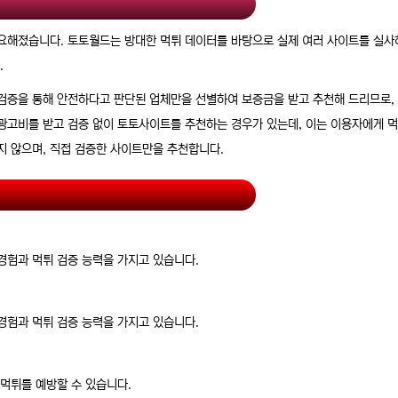
중요해졌습니다. 토토월드는 방대한 먹튀 데이터를 바탕으로 실제 여러 사이트를 실사
.
검증을 통해 안전하다고 판단된 업체만을 선별하여 보증금을 받고 추천해 드리므로,
 광고비를 받고 검증 없이 토토사이트를 추천하는 경우가 있는데, 이는 이용자에게 먹
지 않으며, 직접 검증한 사이트만을 추천합니다.
험과 먹튀 검증 능력을 가지고 있습니다.
험과 먹튀 검증 능력을 가지고 있습니다.
먹튀를 예방할 수 있습니다.