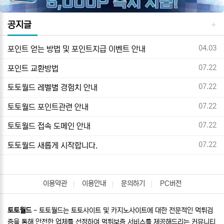
공지글
등록일
04.03
포인트 얻는 방법 및 포인트지급 이벤트 안내
등록일
07.22
포인트 교환방법
등록일
07.22
토토월드 레벨별 경험치 안내
등록일
07.22
토토월드 포인트관련 안내
등록일
07.22
토토월드 접속 도메인 안내
등록일
07.22
토토월드 새롭게 시작합니다.
이용약관
이용안내
문의하기
PC버전
토토월드
- 토토월드는 토토사이트 및 카지노사이트에 대한 전문적인 먹튀검
증을 통해 안전한 업체를 선정하여 먹튀보증 서비스를 제공해드리는 커뮤니티