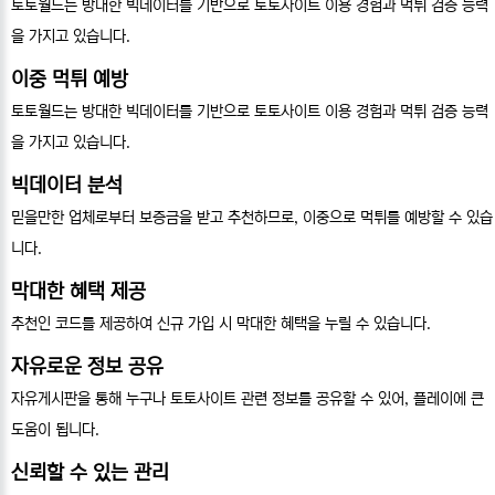
토토월드는 방대한 빅데이터를 기반으로 토토사이트 이용 경험과 먹튀 검증 능력
을 가지고 있습니다.
이중 먹튀 예방
토토월드는 방대한 빅데이터를 기반으로 토토사이트 이용 경험과 먹튀 검증 능력
을 가지고 있습니다.
빅데이터 분석
믿을만한 업체로부터 보증금을 받고 추천하므로, 이중으로 먹튀를 예방할 수 있습
니다.
막대한 혜택 제공
추천인 코드를 제공하여 신규 가입 시 막대한 혜택을 누릴 수 있습니다.
자유로운 정보 공유
자유게시판을 통해 누구나 토토사이트 관련 정보를 공유할 수 있어, 플레이에 큰
도움이 됩니다.
신뢰할 수 있는 관리