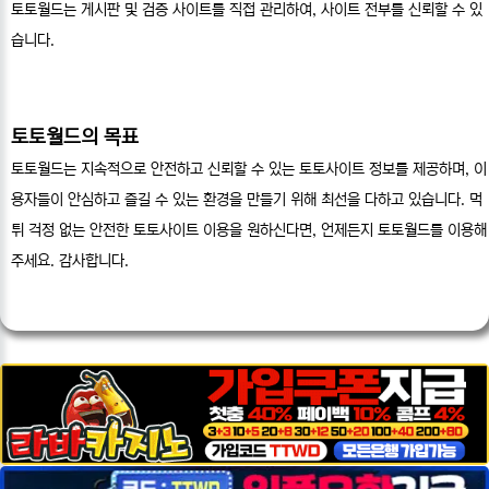
토토월드는 게시판 및 검증 사이트를 직접 관리하여, 사이트 전부를 신뢰할 수 있
습니다.
토토월드의 목표
토토월드는 지속적으로 안전하고 신뢰할 수 있는 토토사이트 정보를 제공하며, 이
용자들이 안심하고 즐길 수 있는 환경을 만들기 위해 최선을 다하고 있습니다. 먹
튀 걱정 없는 안전한 토토사이트 이용을 원하신다면, 언제든지 토토월드를 이용해
주세요. 감사합니다.
___________