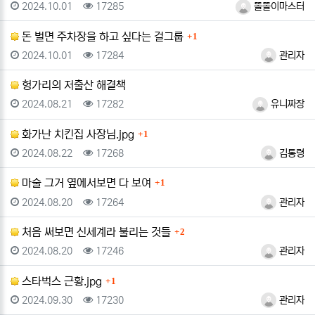
등록일
조회
등록자
2024.10.01
17285
똘똘이마스터
댓글
돈 벌면 주차장을 하고 싶다는 걸그룹
1
등록일
조회
등록자
2024.10.01
17284
관리자
헝가리의 저출산 해결책
등록일
조회
등록자
2024.08.21
17282
유니짜장
댓글
화가난 치킨집 사장님.jpg
1
등록일
조회
등록자
2024.08.22
17268
김통령
댓글
마술 그거 옆에서보면 다 보여
1
등록일
조회
등록자
2024.08.20
17264
관리자
댓글
처음 써보면 신세계라 불리는 것들
2
등록일
조회
등록자
2024.08.20
17246
관리자
댓글
스타벅스 근황.jpg
1
등록일
조회
등록자
2024.09.30
17230
관리자