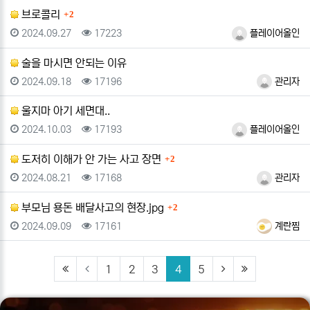
댓글
브로콜리
2
등록일
조회
등록자
2024.09.27
17223
플레이어올인
술을 마시면 안되는 이유
등록일
조회
등록자
2024.09.18
17196
관리자
울지마 아기 세면대..
등록일
조회
등록자
2024.10.03
17193
플레이어올인
댓글
도저히 이해가 안 가는 사고 장면
2
등록일
조회
등록자
2024.08.21
17168
관리자
댓글
부모님 용돈 배달사고의 현장.jpg
2
등록일
조회
등록자
2024.09.09
17161
계란찜
(first)
(current)
(next)
(last)
1
2
3
4
5