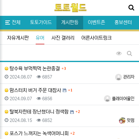
닫기
메뉴
스포츠분석
전체
토토가이드
게시판등
이벤트존
홍보센터
자유게시판
유머
사진 갤러리
어른사이트링크
조회순 
게시
댓글
탕수육 부먹찍먹 논란종결
3
등록일
조회
등록자
2024.08.07
6857
관리자
댓글
맘스터치 버거 주문 대참사
1
등록일
조회
등록자
2024.09.07
6856
플레이어올인
댓글
탈북자한테 장난쳤더니 정색함
2
등록일
조회
등록자
2024.08.15
6852
맛점
댓글
포스가 느껴지는 녹색어머니회
2