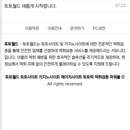
등록일
07.22
토토월드 새롭게 시작합니다.
이용약관
이용안내
문의하기
PC버전
토토월드
- 토토월드는 토토사이트 및 카지노사이트에 대한 전문적인 먹튀검
증을 통해 안전한 업체를 선정하여 먹튀보증 서비스를 제공해드리는 커뮤니티
입니다. 아울러 먹튀 예방을 위한 효과적인 솔루션을 주기적으로 제공하여, 회
원님께서 먹튀 피해 없이 안전하게 플레이하실 수 있도록 지원해 드립니다.
토토월드 토토사이트 카지노사이트 메이저사이트 토토픽 먹튀검증 파워볼
All rights reserved.