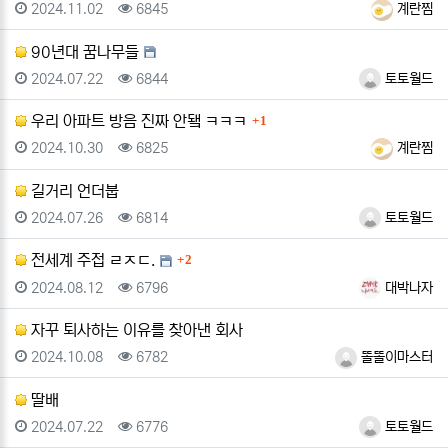
등록일
조회
등록자
2024.11.02
6845
계란찜
90년대 꿈나무들
등록일
조회
등록자
2024.07.22
6844
토토월드
댓글
우리 아파트 방음 진짜 안됔 ㅋㅋㅋ
1
등록일
조회
등록자
2024.10.30
6825
계란찜
길거리 언더붑
등록일
조회
등록자
2024.07.26
6814
토토월드
댓글
전세계 주접 ㄹㅈㄷ.
2
등록일
조회
등록자
2024.08.12
6796
대박나자
자꾸 퇴사하는 이유를 찾아낸 회사
등록일
조회
등록자
2024.10.08
6782
똘똘이마스터
딸배
등록일
조회
등록자
2024.07.22
6776
토토월드