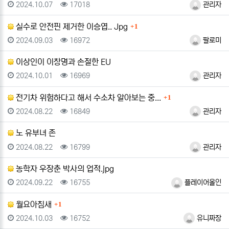
등록일
조회
등록자
2024.10.07
17018
관리자
댓글
실수로 안전핀 제거한 이승엽.. Jpg
1
등록일
조회
등록자
2024.09.03
16972
팔로미
이상인이 이창명과 손절한 EU
등록일
조회
등록자
2024.10.01
16969
관리자
댓글
전기차 위험하다고 해서 수소차 알아보는 중...
1
등록일
조회
등록자
2024.08.22
16849
관리자
노 유부녀 존
등록일
조회
등록자
2024.08.22
16799
관리자
농학자 우장춘 박사의 업적.jpg
등록일
조회
등록자
2024.09.22
16755
플레이어올인
댓글
월요아침새
1
등록일
조회
등록자
2024.10.03
16752
유니짜장