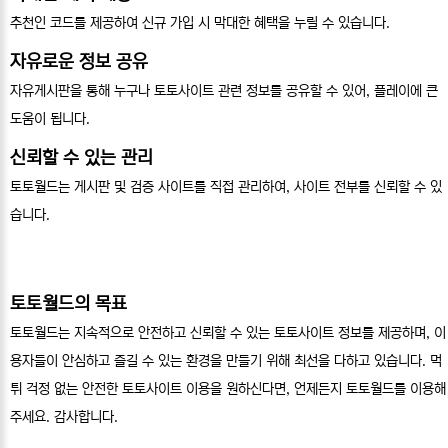
추천인 코드를 제공하여 신규 가입 시 막대한 혜택을 누릴 수 있습니다.
자유로운 정보 공유
자유게시판을 통해 누구나 토토사이트 관련 정보를 공유할 수 있어, 플레이에 큰
도움이 됩니다.
신뢰할 수 있는 관리
토토월드는 게시판 및 검증 사이트를 직접 관리하여, 사이트 전부를 신뢰할 수 있
습니다.
토토월드의 목표
토토월드는 지속적으로 안전하고 신뢰할 수 있는 토토사이트 정보를 제공하며, 이
용자들이 안심하고 즐길 수 있는 환경을 만들기 위해 최선을 다하고 있습니다. 먹
튀 걱정 없는 안전한 토토사이트 이용을 원하신다면, 언제든지 토토월드를 이용해
주세요. 감사합니다.