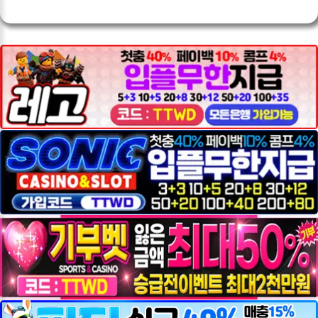
___________