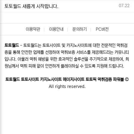
등록일
07.22
토토월드 새롭게 시작합니다.
이용약관
이용안내
문의하기
PC버전
토토월드
- 토토월드는 토토사이트 및 카지노사이트에 대한 전문적인 먹튀검
증을 통해 안전한 업체를 선정하여 먹튀보증 서비스를 제공해드리는 커뮤니티
입니다. 아울러 먹튀 예방을 위한 효과적인 솔루션을 주기적으로 제공하여, 회
원님께서 먹튀 피해 없이 안전하게 플레이하실 수 있도록 지원해 드립니다.
토토월드 토토사이트 카지노사이트 메이저사이트 토토픽 먹튀검증 파워볼
All rights reserved.