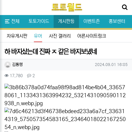
닫기
메뉴
스포츠분석
전체
토토가이드
게시판등
이벤트존
홍보센터
자유게시판
유머
사진 갤러리
어른사이트링크
하 바지샀는데 진짜 ㅈ 같은 바지보냈네
작성자 정보
작성
작성일
김통령
2024.09.01 16:05
컨텐츠 정보
조회
댓글
17,780
2
본문