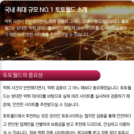
국내 최대 규모 NO.1 토토월드 소개
먹튀 사건이 빈번해지면서, 먹튀 검증이 그 어느 때보다 중요해졌습니다. 토토
월드는 방대한 먹튀 데이터를 바탕으로 실제 여러 사이트를 실사하여 검증하
기 때문에, 안전한 사이트를 추천받으실 수 있습니다.
토토월드의 중요성
먹튀 사건이 빈번해지면서, 먹튀 검증이 그 어느 때보다 중요해졌습니다. 토토월
드는 방대한 먹튀 데이터를 바탕으로 실제 여러 사이트를 실사하여 검증하기 때
문에, 안전한 사이트를 추천받으실 수 있습니다.
토토월드에서 추천하는 모든 온라인 토토사이트는 철저한 검증을 통해 안전하다
고 판단된 업체만을 선별하여 보증금을 받고 추천해 드리므로, 안심하고 이용하
실 수 있습니다. 일부 먹튀 검증 사이트에서는 광고비를 받고 검증 없이 토토사