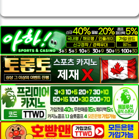
___________