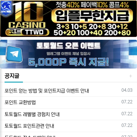
공지글
등록일
04.03
포인트 얻는 방법 및 포인트지급 이벤트 안내
등록일
07.22
포인트 교환방법
등록일
07.22
토토월드 레벨별 경험치 안내
등록일
07.22
토토월드 포인트관련 안내
등록일