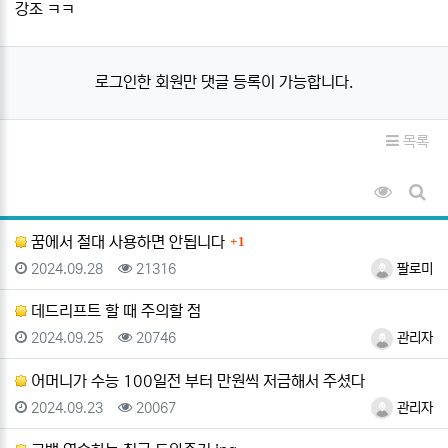
강조 ㅋㅋ
로그인한 회원만 댓글 등록이 가능합니다.
목록
조회순 
게시
댓글
꿈에서 절대 사용하면 안됩니다
1
등록일
조회
등록자
2024.09.28
21316
팔로미
데드리프트 할 때 주의할 점
등록일
조회
등록자
2024.09.25
20746
관리자
어머니가 수능 100일전 부터 만원씩 저금해서 주셨다
등록일
조회
등록자
2024.09.23
20067
관리자