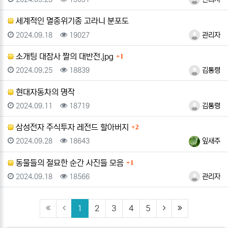
세계적인 멸종위기종 고라니 분포도
등록일
조회
등록자
2024.09.18
19027
관리자
댓글
소개팅 대참사 짤의 대반전.jpg
1
등록일
조회
등록자
2024.09.25
18839
김통령
현대자동차의 명작
등록일
조회
등록자
2024.09.11
18719
김통령
댓글
삼성전자 주식투자 레전드 할아버지
2
등록일
조회
등록자
2024.09.28
18643
잎새주
댓글
동물들의 절묘한 순간 사진들 모음
1
등록일
조회
등록자
2024.09.18
18566
관리자
(current)
(next)
(last)
1
2
3
4
5