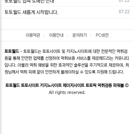
07.22
토토월드 접속 도메인 안내
등록일
07.22
토토월드 새롭게 시작합니다.
이용약관
이용안내
문의하기
PC버전
토토월드
- 토토월드는 토토사이트 및 카지노사이트에 대한 전문적인 먹튀검
증을 통해 안전한 업체를 선정하여 먹튀보증 서비스를 제공해드리는 커뮤니티
입니다. 아울러 먹튀 예방을 위한 효과적인 솔루션을 주기적으로 제공하여, 회
원님께서 먹튀 피해 없이 안전하게 플레이하실 수 있도록 지원해 드립니다.
토토월드 토토사이트 카지노사이트 메이저사이트 토토픽 먹튀검증 파워볼
All rights reserved.