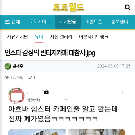
닫기
메뉴
스포츠분석
전체
토토가이드
게시판등
이벤트존
홍보센터
자유게시판
유머
사진 갤러리
어른사이트링크
인스타 감성의 빈티지카페 대참사.jpg
작성자 정보
작성
작성일
잎새주
2024.09.09 17:25
컨텐츠 정보
조회
댓글
17,796
1
본문