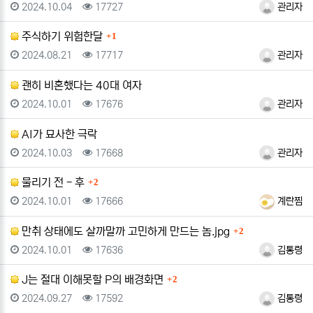
등록일
조회
등록자
2024.10.04
17727
관리자
댓글
주식하기 위험한달
1
등록일
조회
등록자
2024.08.21
17717
관리자
괜히 비혼했다는 40대 여자
등록일
조회
등록자
2024.10.01
17676
관리자
AI가 묘사한 극락
등록일
조회
등록자
2024.10.03
17668
관리자
댓글
물리기 전 - 후
2
등록일
조회
등록자
2024.10.01
17666
계란찜
댓글
만취 상태에도 살까말까 고민하게 만드는 놈.jpg
2
등록일
조회
등록자
2024.10.01
17636
김통령
댓글
J는 절대 이해못할 P의 배경화면
2
등록일
조회
등록자
2024.09.27
17592
김통령