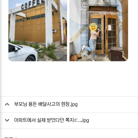
관련자료
부모님 용돈 배달사고의 현장.jpg
아파트에서 실제 받았다던 쪽지ㄷ..Jpg