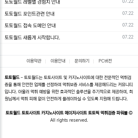
등록일
07.22
토토월드 레벨별 경험치 안내
등록일
07.22
토토월드 포인트관련 안내
등록일
07.22
토토월드 접속 도메인 안내
등록일
07.22
토토월드 새롭게 시작합니다.
이용약관
이용안내
문의하기
PC버전
토토월드
- 토토월드는 토토사이트 및 카지노사이트에 대한 전문적인 먹튀검
증을 통해 안전한 업체를 선정하여 먹튀보증 서비스를 제공해드리는 커뮤니티
입니다. 아울러 먹튀 예방을 위한 효과적인 솔루션을 주기적으로 제공하여, 회
원님께서 먹튀 피해 없이 안전하게 플레이하실 수 있도록 지원해 드립니다.
토토월드 토토사이트 카지노사이트 메이저사이트 토토픽 먹튀검증 파워볼
All rights reserved.