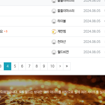
등록자
등록일
똘똘이마스터
2024.08.05
등록자
등록일
똘똘이마스터
2024.08.05
등록자
등록일
하이볼
2024.08.05
댓글
등록자
등록일
어요
계란찜
2024.08.05
3
글
등록자
등록일
천마산
2024.08.05
글
등록자
등록일
월드비젼
2024.08.05
(current)
(next)
(last)
3
4
5
6
7
8
9
10
 중요해졌습니다. 토토월드는 방대한 먹튀 데이터를 바탕으로 실제 여러 사이트를 실
.