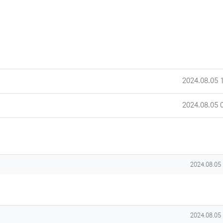
작성일
2024.08.05 
작성일
2024.08.05 
작성일
2024.08.05
작성일
2024.08.05