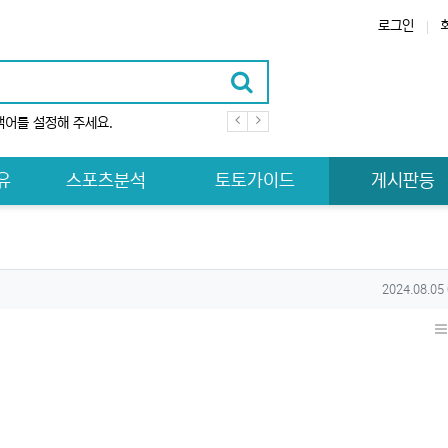
로그인
어를 설정해 주세요.
유
스포츠분석
토토가이드
게시판등
작성일
2024.08.05