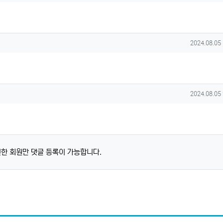
작성일
2024.08.05
작성일
2024.08.05
한 회원만 댓글 등록이 가능합니다.