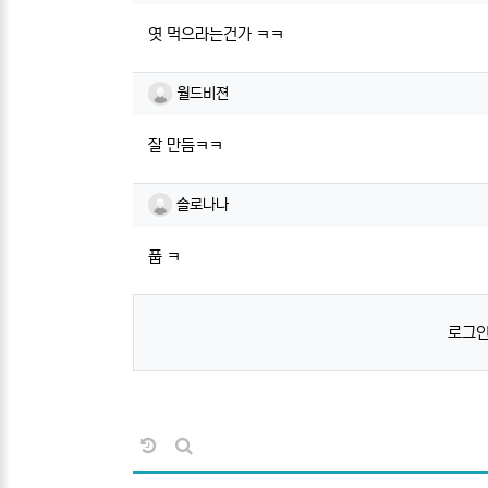
엿 먹으라는건가 ㅋㅋ
월드비젼님의 댓글
월드비젼
잘 만듬ㅋㅋ
솔로나나님의 댓글
솔로나나
풉 ㅋ
로그인
날짜순 정렬
게시판 검색