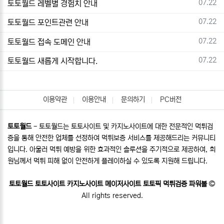
등록일
07.22
토토월드 레벨별 경험치 안내
등록일
07.22
토토월드 포인트관련 안내
등록일
07.22
토토월드 접속 도메인 안내
등록일
07.22
토토월드 새롭게 시작합니다.
이용약관
이용안내
문의하기
PC버전
토토월드
- 토토월드는 토토사이트 및 카지노사이트에 대한 전문적인 먹튀검
증을 통해 안전한 업체를 선정하여 먹튀보증 서비스를 제공해드리는 커뮤니티
입니다. 아울러 먹튀 예방을 위한 효과적인 솔루션을 주기적으로 제공하여, 회
원님께서 먹튀 피해 없이 안전하게 플레이하실 수 있도록 지원해 드립니다.
토토월드 토토사이트 카지노사이트 메이저사이트 토토픽 먹튀검증 파워볼
All rights reserved.