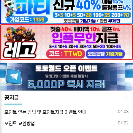
공지글
등록일
04.03
포인트 얻는 방법 및 포인트지급 이벤트 안내
등록일
07.22
포인트 교환방법