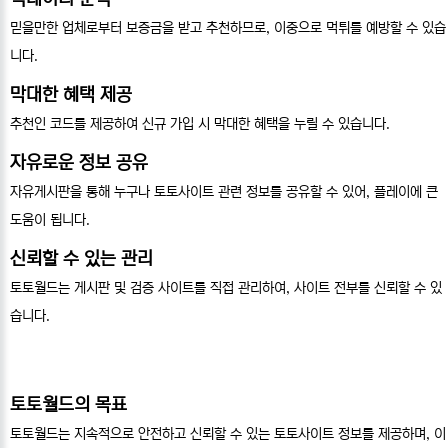
믿을만한 업체로부터 보증금을 받고 추천하므로, 이중으로 먹튀를 예방할 수 있습
니다.
막대한 혜택 제공
추천인 코드를 제공하여 신규 가입 시 막대한 혜택을 누릴 수 있습니다.
자유로운 정보 공유
자유게시판을 통해 누구나 토토사이트 관련 정보를 공유할 수 있어, 플레이에 큰
도움이 됩니다.
신뢰할 수 있는 관리
토토월드는 게시판 및 검증 사이트를 직접 관리하여, 사이트 전부를 신뢰할 수 있
습니다.
토토월드의 목표
토토월드는 지속적으로 안전하고 신뢰할 수 있는 토토사이트 정보를 제공하며, 이