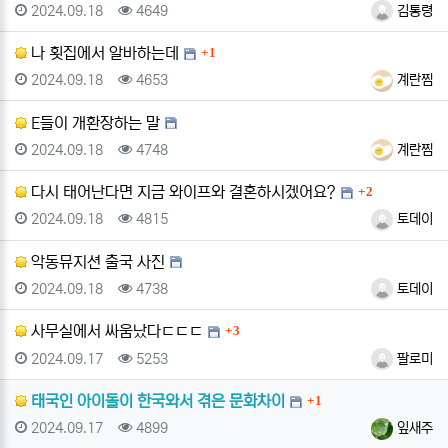
등록일
조회
등록자
2024.09.18
4649
김통령
댓글
나 횟집에서 알바하는데
1
등록일
조회
등록자
2024.09.18
4653
계란찜
E들이 개환장하는 말
등록일
조회
등록자
2024.09.18
4748
계란찜
댓글
다시 태어난다면 지금 와이프와 결혼하시겠어요?
2
등록일
조회
등록자
2024.09.18
4815
토데이
악동뮤지션 출국 사진
등록일
조회
등록자
2024.09.18
4738
토데이
댓글
사무실에서 싸움났다ㄷㄷㄷ
3
등록일
조회
등록자
2024.09.17
5253
팔로미
댓글
태국인 아이돌이 한국와서 겪은 문화차이
1
등록일
조회
등록자
2024.09.17
4899
잎새주