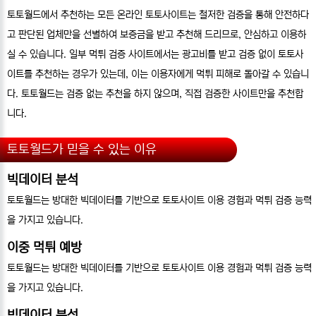
토토월드에서 추천하는 모든 온라인 토토사이트는 철저한 검증을 통해 안전하다
고 판단된 업체만을 선별하여 보증금을 받고 추천해 드리므로, 안심하고 이용하
실 수 있습니다. 일부 먹튀 검증 사이트에서는 광고비를 받고 검증 없이 토토사
이트를 추천하는 경우가 있는데, 이는 이용자에게 먹튀 피해로 돌아갈 수 있습니
다. 토토월드는 검증 없는 추천을 하지 않으며, 직접 검증한 사이트만을 추천합
니다.
토토월드가 믿을 수 있는 이유
빅데이터 분석
토토월드는 방대한 빅데이터를 기반으로 토토사이트 이용 경험과 먹튀 검증 능력
을 가지고 있습니다.
이중 먹튀 예방
토토월드는 방대한 빅데이터를 기반으로 토토사이트 이용 경험과 먹튀 검증 능력
을 가지고 있습니다.
빅데이터 분석