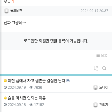
댓글
1
월드비젼님의 댓글
작성일
월드비젼
2024.09.17 20:37
진짜 그렇네~~
로그인한 회원만 댓글 등록이 가능합니다.
목록
게시물 
게시
여친 집에서 자고 결혼을 결심한 남자
등록일
조회
등록자
2024.09.19
7636
토데이
술을 마시면 안되는 이유
등록일
조회
등록자
2024.09.18
17192
관리자