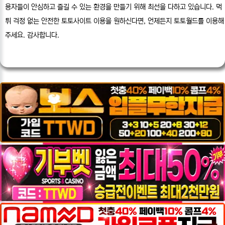
용자들이 안심하고 즐길 수 있는 환경을 만들기 위해 최선을 다하고 있습니다. 먹
튀 걱정 없는 안전한 토토사이트 이용을 원하신다면, 언제든지 토토월드를 이용해
주세요. 감사합니다.
___________