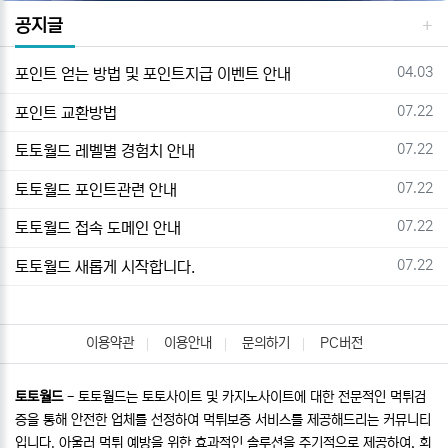
공지글
등록일
04.03
포인트 얻는 방법 및 포인트지급 이벤트 안내
등록일
07.22
포인트 교환방법
등록일
07.22
토토월드 레벨별 경험치 안내
등록일
07.22
토토월드 포인트관련 안내
등록일
07.22
토토월드 접속 도메인 안내
등록일
07.22
토토월드 새롭게 시작합니다.
이용약관
이용안내
문의하기
PC버전
토토월드
- 토토월드는 토토사이트 및 카지노사이트에 대한 전문적인 먹튀검
증을 통해 안전한 업체를 선정하여 먹튀보증 서비스를 제공해드리는 커뮤니티
입니다. 아울러 먹튀 예방을 위한 효과적인 솔루션을 주기적으로 제공하여, 회