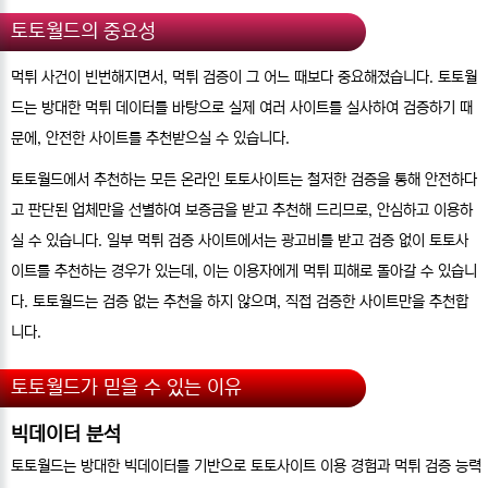
토토월드의 중요성
먹튀 사건이 빈번해지면서, 먹튀 검증이 그 어느 때보다 중요해졌습니다. 토토월
드는 방대한 먹튀 데이터를 바탕으로 실제 여러 사이트를 실사하여 검증하기 때
문에, 안전한 사이트를 추천받으실 수 있습니다.
토토월드에서 추천하는 모든 온라인 토토사이트는 철저한 검증을 통해 안전하다
고 판단된 업체만을 선별하여 보증금을 받고 추천해 드리므로, 안심하고 이용하
실 수 있습니다. 일부 먹튀 검증 사이트에서는 광고비를 받고 검증 없이 토토사
이트를 추천하는 경우가 있는데, 이는 이용자에게 먹튀 피해로 돌아갈 수 있습니
다. 토토월드는 검증 없는 추천을 하지 않으며, 직접 검증한 사이트만을 추천합
니다.
토토월드가 믿을 수 있는 이유
빅데이터 분석
토토월드는 방대한 빅데이터를 기반으로 토토사이트 이용 경험과 먹튀 검증 능력