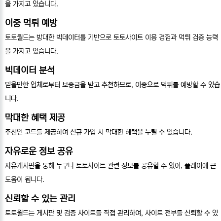
을 가지고 있습니다.
이중 먹튀 예방
토토월드는 방대한 빅데이터를 기반으로 토토사이트 이용 경험과 먹튀 검증 능력
을 가지고 있습니다.
빅데이터 분석
믿을만한 업체로부터 보증금을 받고 추천하므로, 이중으로 먹튀를 예방할 수 있습
니다.
막대한 혜택 제공
추천인 코드를 제공하여 신규 가입 시 막대한 혜택을 누릴 수 있습니다.
자유로운 정보 공유
자유게시판을 통해 누구나 토토사이트 관련 정보를 공유할 수 있어, 플레이에 큰
도움이 됩니다.
신뢰할 수 있는 관리
토토월드는 게시판 및 검증 사이트를 직접 관리하여, 사이트 전부를 신뢰할 수 있