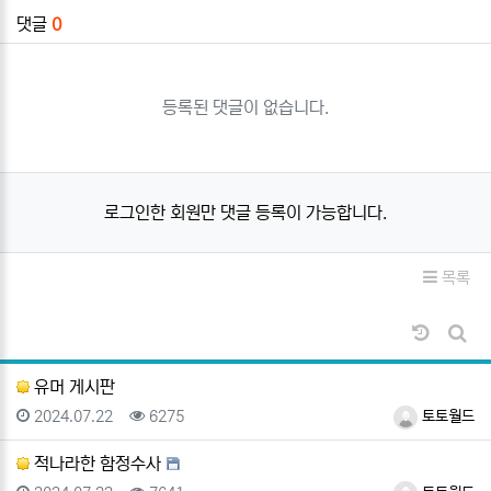
댓글
0
등록된 댓글이 없습니다.
로그인한 회원만 댓글 등록이 가능합니다.
목록
날짜순 
게시
유머 게시판
등록일
조회
등록자
2024.07.22
6275
토토월드
적나라한 함정수사