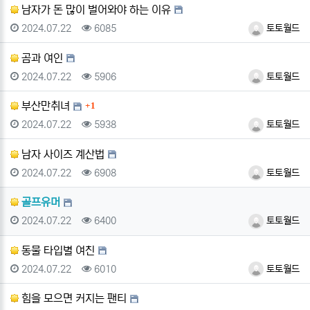
남자가 돈 많이 벌어와야 하는 이유
등록일
조회
등록자
2024.07.22
6085
토토월드
곰과 여인
등록일
조회
등록자
2024.07.22
5906
토토월드
댓글
부산만취녀
1
등록일
조회
등록자
2024.07.22
5938
토토월드
남자 사이즈 계산법
등록일
조회
등록자
2024.07.22
6908
토토월드
골프유머
등록일
조회
등록자
2024.07.22
6400
토토월드
동물 타입별 여친
등록일
조회
등록자
2024.07.22
6010
토토월드
힘을 모으면 커지는 팬티