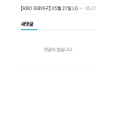
등록일
【KBO 프로야구】 05월 27일 LG vs 한화 스포츠 분석
05.27
새댓글
댓글이 없습니다.