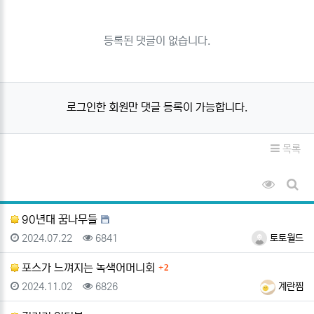
등록된 댓글이 없습니다.
로그인한 회원만 댓글 등록이 가능합니다.
목록
조회순 
게시
90년대 꿈나무들
등록일
조회
등록자
2024.07.22
6841
토토월드
댓글
포스가 느껴지는 녹색어머니회
2
등록일
조회
등록자
2024.11.02
6826
계란찜