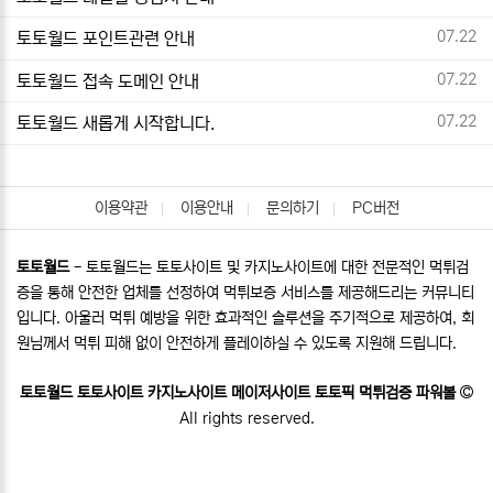
등록일
07.22
토토월드 포인트관련 안내
등록일
07.22
토토월드 접속 도메인 안내
등록일
07.22
토토월드 새롭게 시작합니다.
이용약관
이용안내
문의하기
PC버전
토토월드
- 토토월드는 토토사이트 및 카지노사이트에 대한 전문적인 먹튀검
증을 통해 안전한 업체를 선정하여 먹튀보증 서비스를 제공해드리는 커뮤니티
입니다. 아울러 먹튀 예방을 위한 효과적인 솔루션을 주기적으로 제공하여, 회
원님께서 먹튀 피해 없이 안전하게 플레이하실 수 있도록 지원해 드립니다.
토토월드 토토사이트 카지노사이트 메이저사이트 토토픽 먹튀검증 파워볼
All rights reserved.