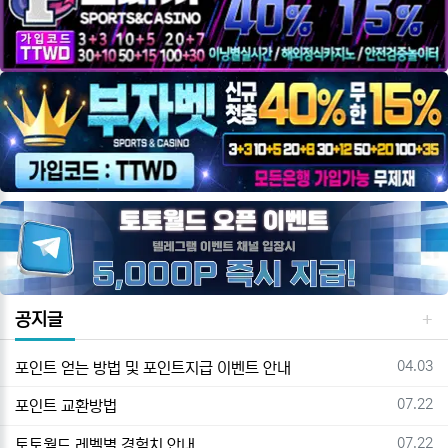
공지글
등록일
04.03
포인트 얻는 방법 및 포인트지급 이벤트 안내
등록일
07.22
포인트 교환방법
등록일
07.22
토토월드 레벨별 경험치 안내