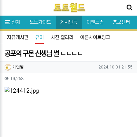
닫기
메뉴
스포츠분석
전체
토토가이드
게시판등
이벤트존
홍보센터
자유게시판
유머
사진 갤러리
어른사이트링크
공포의 구몬 선생님 썰 ㄷㄷㄷㄷ
작성자 정보
작성
작성일
계란찜
2024.10.01 21:55
컨텐츠 정보
조회
16,258
본문