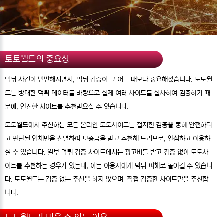
토토월드의 중요성
먹튀 사건이 빈번해지면서, 먹튀 검증이 그 어느 때보다 중요해졌습니다. 토토월
드는 방대한 먹튀 데이터를 바탕으로 실제 여러 사이트를 실사하여 검증하기 때
문에, 안전한 사이트를 추천받으실 수 있습니다.
토토월드에서 추천하는 모든 온라인 토토사이트는 철저한 검증을 통해 안전하다
고 판단된 업체만을 선별하여 보증금을 받고 추천해 드리므로, 안심하고 이용하
실 수 있습니다. 일부 먹튀 검증 사이트에서는 광고비를 받고 검증 없이 토토사
이트를 추천하는 경우가 있는데, 이는 이용자에게 먹튀 피해로 돌아갈 수 있습니
다. 토토월드는 검증 없는 추천을 하지 않으며, 직접 검증한 사이트만을 추천합
니다.