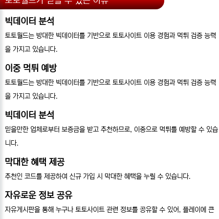
토토월드가 믿을 수 있는 이유
빅데이터 분석
토토월드는 방대한 빅데이터를 기반으로 토토사이트 이용 경험과 먹튀 검증 능력
을 가지고 있습니다.
이중 먹튀 예방
토토월드는 방대한 빅데이터를 기반으로 토토사이트 이용 경험과 먹튀 검증 능력
을 가지고 있습니다.
빅데이터 분석
믿을만한 업체로부터 보증금을 받고 추천하므로, 이중으로 먹튀를 예방할 수 있습
니다.
막대한 혜택 제공
추천인 코드를 제공하여 신규 가입 시 막대한 혜택을 누릴 수 있습니다.
자유로운 정보 공유
자유게시판을 통해 누구나 토토사이트 관련 정보를 공유할 수 있어, 플레이에 큰