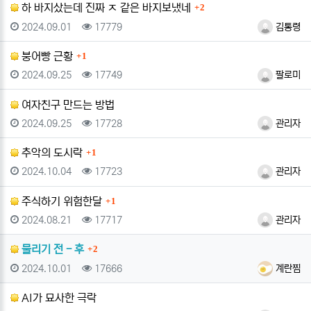
댓글
하 바지샀는데 진짜 ㅈ 같은 바지보냈네
2
등록일
조회
등록자
2024.09.01
17779
김통령
댓글
붕어빵 근황
1
등록일
조회
등록자
2024.09.25
17749
팔로미
여자친구 만드는 방법
등록일
조회
등록자
2024.09.25
17728
관리자
댓글
추악의 도시락
1
등록일
조회
등록자
2024.10.04
17723
관리자
댓글
주식하기 위험한달
1
등록일
조회
등록자
2024.08.21
17717
관리자
댓글
물리기 전 - 후
2
등록일
조회
등록자
2024.10.01
17666
계란찜
AI가 묘사한 극락