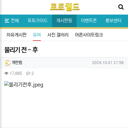
닫기
메뉴
스포츠분석
전체
토토가이드
게시판등
이벤트존
홍보센터
자유게시판
유머
사진 갤러리
어른사이트링크
물리기 전 - 후
작성자 정보
작성
작성일
계란찜
2024.10.01 21:58
컨텐츠 정보
조회
댓글
17,665
2
본문