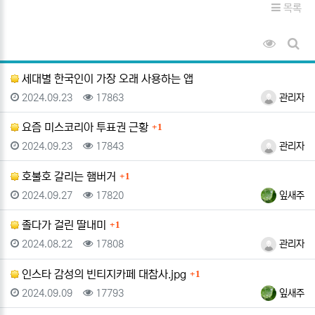
목록
조회순 
게시
세대별 한국인이 가장 오래 사용하는 앱
등록일
조회
등록자
2024.09.23
17863
관리자
댓글
요즘 미스코리아 투표권 근황
1
등록일
조회
등록자
2024.09.23
17843
관리자
댓글
호불호 갈리는 햄버거
1
등록일
조회
등록자
2024.09.27
17820
잎새주
댓글
졸다가 걸린 딸내미
1
등록일
조회
등록자
2024.08.22
17808
관리자
댓글
인스타 감성의 빈티지카페 대참사.jpg
1
등록일
조회
등록자
2024.09.09
17793
잎새주