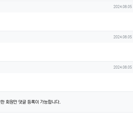
작성일
2024.08.05
작성일
2024.08.05
작성일
2024.08.05
한 회원만 댓글 등록이 가능합니다.