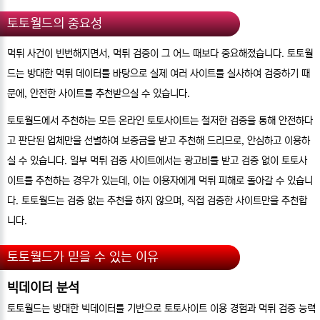
토토월드의 중요성
먹튀 사건이 빈번해지면서, 먹튀 검증이 그 어느 때보다 중요해졌습니다. 토토월
드는 방대한 먹튀 데이터를 바탕으로 실제 여러 사이트를 실사하여 검증하기 때
문에, 안전한 사이트를 추천받으실 수 있습니다.
토토월드에서 추천하는 모든 온라인 토토사이트는 철저한 검증을 통해 안전하다
고 판단된 업체만을 선별하여 보증금을 받고 추천해 드리므로, 안심하고 이용하
실 수 있습니다. 일부 먹튀 검증 사이트에서는 광고비를 받고 검증 없이 토토사
이트를 추천하는 경우가 있는데, 이는 이용자에게 먹튀 피해로 돌아갈 수 있습니
다. 토토월드는 검증 없는 추천을 하지 않으며, 직접 검증한 사이트만을 추천합
니다.
토토월드가 믿을 수 있는 이유
빅데이터 분석
토토월드는 방대한 빅데이터를 기반으로 토토사이트 이용 경험과 먹튀 검증 능력