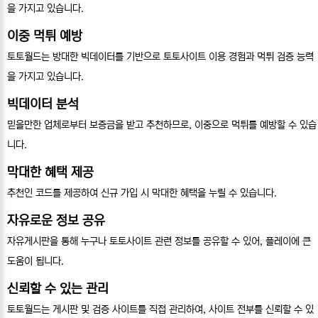
을 가지고 있습니다.
이중 먹튀 예방
토토월드는 방대한 빅데이터를 기반으로 토토사이트 이용 경험과 먹튀 검증 능력
을 가지고 있습니다.
빅데이터 분석
믿을만한 업체로부터 보증금을 받고 추천하므로, 이중으로 먹튀를 예방할 수 있습
니다.
막대한 혜택 제공
추천인 코드를 제공하여 신규 가입 시 막대한 혜택을 누릴 수 있습니다.
자유로운 정보 공유
자유게시판을 통해 누구나 토토사이트 관련 정보를 공유할 수 있어, 플레이에 큰
도움이 됩니다.
신뢰할 수 있는 관리
토토월드는 게시판 및 검증 사이트를 직접 관리하여, 사이트 전부를 신뢰할 수 있