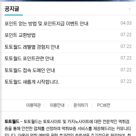
공지글
등록일
04.03
포인트 얻는 방법 및 포인트지급 이벤트 안내
등록일
07.22
포인트 교환방법
등록일
07.22
토토월드 레벨별 경험치 안내
등록일
07.22
토토월드 포인트관련 안내
등록일
07.22
토토월드 접속 도메인 안내
등록일
07.22
토토월드 새롭게 시작합니다.
이용약관
이용안내
문의하기
PC버전
토토월드
- 토토월드는 토토사이트 및 카지노사이트에 대한 전문적인 먹튀검
증을 통해 안전한 업체를 선정하여 먹튀보증 서비스를 제공해드리는 커뮤니티
입니다. 아울러 먹튀 예방을 위한 효과적인 솔루션을 주기적으로 제공하여, 회