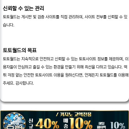
신뢰할 수 있는 관리
토토월드는 게시판 및 검증 사이트를 직접 관리하여, 사이트 전부를 신뢰할 수 있
습니다.
토토월드의 목표
토토월드는 지속적으로 안전하고 신뢰할 수 있는 토토사이트 정보를 제공하며, 이
용자들이 안심하고 즐길 수 있는 환경을 만들기 위해 최선을 다하고 있습니다. 먹
튀 걱정 없는 안전한 토토사이트 이용을 원하신다면, 언제든지 토토월드를 이용해
주세요. 감사합니다.
___________