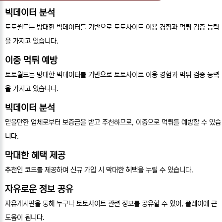
빅데이터 분석
토토월드는 방대한 빅데이터를 기반으로 토토사이트 이용 경험과 먹튀 검증 능력
을 가지고 있습니다.
이중 먹튀 예방
토토월드는 방대한 빅데이터를 기반으로 토토사이트 이용 경험과 먹튀 검증 능력
을 가지고 있습니다.
빅데이터 분석
믿을만한 업체로부터 보증금을 받고 추천하므로, 이중으로 먹튀를 예방할 수 있습
니다.
막대한 혜택 제공
추천인 코드를 제공하여 신규 가입 시 막대한 혜택을 누릴 수 있습니다.
자유로운 정보 공유
자유게시판을 통해 누구나 토토사이트 관련 정보를 공유할 수 있어, 플레이에 큰
도움이 됩니다.