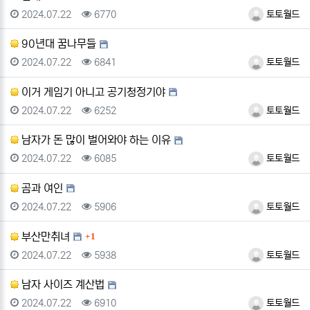
등록일
조회
등록자
2024.07.22
6770
토토월드
90년대 꿈나무들
등록일
조회
등록자
2024.07.22
6841
토토월드
이거 게임기 아니고 공기청정기야
등록일
조회
등록자
2024.07.22
6252
토토월드
남자가 돈 많이 벌어와야 하는 이유
등록일
조회
등록자
2024.07.22
6085
토토월드
곰과 여인
등록일
조회
등록자
2024.07.22
5906
토토월드
댓글
부산만취녀
1
등록일
조회
등록자
2024.07.22
5938
토토월드
남자 사이즈 계산법
등록일
조회
등록자
2024.07.22
6910
토토월드