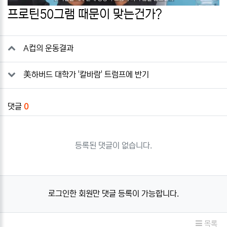
프로틴50그램 때문이 맞는건가?
관련자료
A컵의 운동결과
美하버드 대학가 '칼바람' 트럼프에 반기
댓글
0
등록된 댓글이 없습니다.
로그인한 회원만 댓글 등록이 가능합니다.
목록