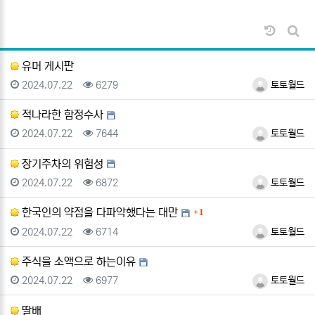
날짜순 
게시
유머 게시판
등록일
조회
등록자
2024.07.22
6279
토토월드
적나라한 함정수사
등록일
조회
등록자
2024.07.22
7644
토토월드
장기주차의 위험성
등록일
조회
등록자
2024.07.22
6872
토토월드
댓글
한국인의 약점을 다파악했다는 대만
1
등록일
조회
등록자
2024.07.22
6714
토토월드
주식을 소액으로 하는이유
등록일
조회
등록자
2024.07.22
6977
토토월드
딸배