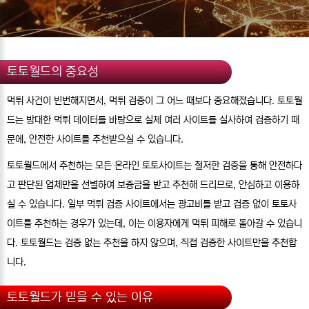
토토월드의 중요성
먹튀 사건이 빈번해지면서, 먹튀 검증이 그 어느 때보다 중요해졌습니다. 토토월
드는 방대한 먹튀 데이터를 바탕으로 실제 여러 사이트를 실사하여 검증하기 때
문에, 안전한 사이트를 추천받으실 수 있습니다.
토토월드에서 추천하는 모든 온라인 토토사이트는 철저한 검증을 통해 안전하다
고 판단된 업체만을 선별하여 보증금을 받고 추천해 드리므로, 안심하고 이용하
실 수 있습니다. 일부 먹튀 검증 사이트에서는 광고비를 받고 검증 없이 토토사
이트를 추천하는 경우가 있는데, 이는 이용자에게 먹튀 피해로 돌아갈 수 있습니
다. 토토월드는 검증 없는 추천을 하지 않으며, 직접 검증한 사이트만을 추천합
니다.
토토월드가 믿을 수 있는 이유