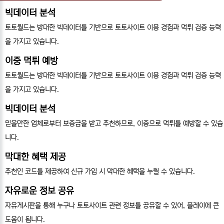
빅데이터 분석
토토월드는 방대한 빅데이터를 기반으로 토토사이트 이용 경험과 먹튀 검증 능력
을 가지고 있습니다.
이중 먹튀 예방
토토월드는 방대한 빅데이터를 기반으로 토토사이트 이용 경험과 먹튀 검증 능력
을 가지고 있습니다.
빅데이터 분석
믿을만한 업체로부터 보증금을 받고 추천하므로, 이중으로 먹튀를 예방할 수 있습
니다.
막대한 혜택 제공
추천인 코드를 제공하여 신규 가입 시 막대한 혜택을 누릴 수 있습니다.
자유로운 정보 공유
자유게시판을 통해 누구나 토토사이트 관련 정보를 공유할 수 있어, 플레이에 큰
도움이 됩니다.