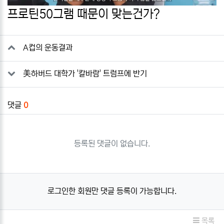
프로틴50그램 때문이 맞는건가?
관련자료
A컵의 운동결과
美하버드 대학가 '칼바람' 트럼프에 반기
댓글
0
등록된 댓글이 없습니다.
로그인한 회원만 댓글 등록이 가능합니다.
목록