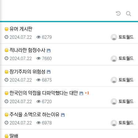
날짜순 
게시
유머 게시판
등록일
조회
등록자
2024.07.22
6279
토토월드
적나라한 함정수사
등록일
조회
등록자
2024.07.22
7660
토토월드
장기주차의 위험성
등록일
조회
등록자
2024.07.22
6875
토토월드
댓글
한국인의 약점을 다파악했다는 대만
1
등록일
조회
등록자
2024.07.22
6720
토토월드
주식을 소액으로 하는이유
등록일
조회
등록자
2024.07.22
6978
토토월드
딸배