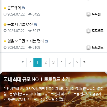
골프유머
등록일
조회
등록자
2024.07.22
6422
토토월드
동물 타입별 여친
등록일
조회
등록자
2024.07.22
6017
토토월드
힘을 모으면 커지는 팬티
등록일
조회
등록자
2024.07.22
6109
토토월드
(current)
(next)
(last)
1
2
3
4
5
국내 최대 규모 NO.1 토토월드 소개
먹튀 사건이 빈번해지면서, 먹튀 검증이 그 어느 때보다 중요해졌습니다. 토토
월드는 방대한 먹튀 데이터를 바탕으로 실제 여러 사이트를 실사하여 검증하
기 때문에, 안전한 사이트를 추천받으실 수 있습니다.