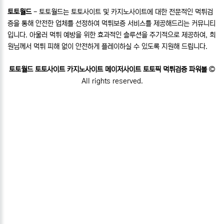
토토월드
- 토토월드는 토토사이트 및 카지노사이트에 대한 전문적인 먹튀검
증을 통해 안전한 업체를 선정하여 먹튀보증 서비스를 제공해드리는 커뮤니티
입니다. 아울러 먹튀 예방을 위한 효과적인 솔루션을 주기적으로 제공하여, 회
원님께서 먹튀 피해 없이 안전하게 플레이하실 수 있도록 지원해 드립니다.
토토월드 토토사이트 카지노사이트 메이저사이트 토토픽 먹튀검증 파워볼
All rights reserved.