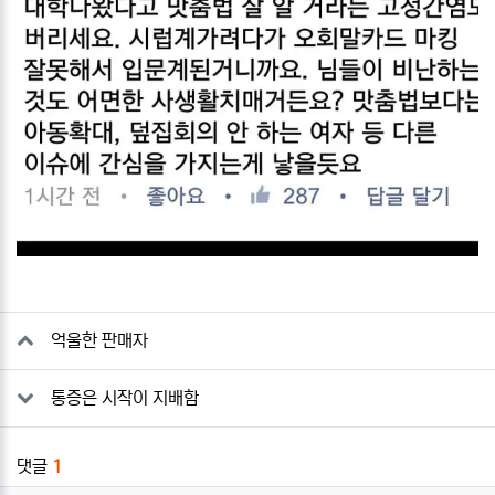
관련자료
억울한 판매자
통증은 시작이 지배함
댓글
1