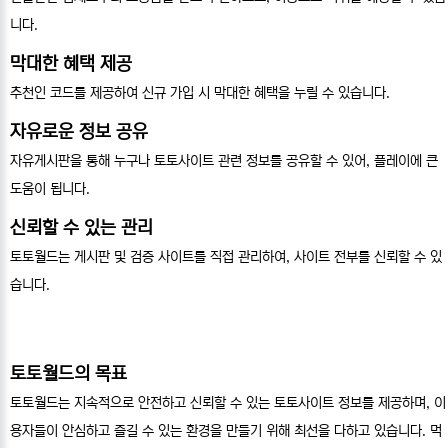
니다.
막대한 혜택 제공
추천인 코드를 제공하여 신규 가입 시 막대한 혜택을 누릴 수 있습니다.
자유로운 정보 공유
자유게시판을 통해 누구나 토토사이트 관련 정보를 공유할 수 있어, 플레이에 큰
도움이 됩니다.
신뢰할 수 있는 관리
토토월드는 게시판 및 검증 사이트를 직접 관리하여, 사이트 전부를 신뢰할 수 있
습니다.
토토월드의 목표
토토월드는 지속적으로 안전하고 신뢰할 수 있는 토토사이트 정보를 제공하며, 이
용자들이 안심하고 즐길 수 있는 환경을 만들기 위해 최선을 다하고 있습니다. 먹