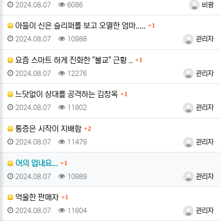
등록일
조회
등록자
2024.08.07
6086
비광
댓글
아들이 신은 슬리퍼를 보고 오열한 엄마.....
1
등록일
조회
등록자
2024.08.07
10988
관리자
댓글
요즘 스마트 하게 진화한 "불교" 근황 ..
1
등록일
조회
등록자
2024.08.07
12276
관리자
댓글
느닷없이 상대를 공격하는 김창옥
1
등록일
조회
등록자
2024.08.07
11802
관리자
댓글
통증은 시작이 지배함
2
등록일
조회
등록자
2024.08.07
11479
관리자
댓글
어의 업내요...
1
등록일
조회
등록자
2024.08.07
10989
관리자
댓글
억울한 판매자
1
등록일
조회
등록자
2024.08.07
11604
관리자