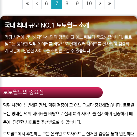
(first)
(previous)
(current)
(next)
(last)
6
7
8
9
10
국내 최대 규모 NO.1 토토월드 소개
먹튀 사건이 빈번해지면서, 먹튀 검증이 그 어느 때보다 중요해졌습니다. 토토
월드는 방대한 먹튀 데이터를 바탕으로 실제 여러 사이트를 실사하여 검증하
기 때문에, 안전한 사이트를 추천받으실 수 있습니다.
토토월드의 중요성
먹튀 사건이 빈번해지면서, 먹튀 검증이 그 어느 때보다 중요해졌습니다. 토토월
드는 방대한 먹튀 데이터를 바탕으로 실제 여러 사이트를 실사하여 검증하기 때
문에, 안전한 사이트를 추천받으실 수 있습니다.
토토월드에서 추천하는 모든 온라인 토토사이트는 철저한 검증을 통해 안전하다