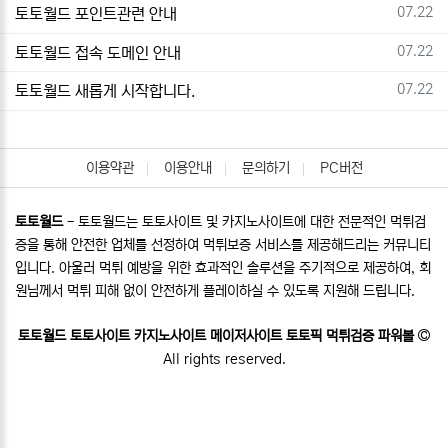
등록일
07.22
토토월드 포인트관련 안내
등록일
07.22
토토월드 접속 도메인 안내
등록일
07.22
토토월드 새롭게 시작합니다.
이용약관
이용안내
문의하기
PC버전
토토월드
- 토토월드는 토토사이트 및 카지노사이트에 대한 전문적인 먹튀검
증을 통해 안전한 업체를 선정하여 먹튀보증 서비스를 제공해드리는 커뮤니티
입니다. 아울러 먹튀 예방을 위한 효과적인 솔루션을 주기적으로 제공하여, 회
원님께서 먹튀 피해 없이 안전하게 플레이하실 수 있도록 지원해 드립니다.
토토월드 토토사이트 카지노사이트 메이저사이트 토토픽 먹튀검증 파워볼
All rights reserved.