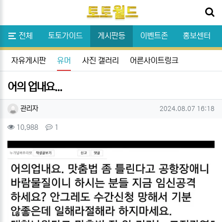
닫기
메뉴
스포츠분석
전체
토토가이드
게시판등
이벤트존
홍보센터
자유게시판
유머
사진 갤러리
어른사이트링크
어의 업내요...
작성자 정보
작성
작성일
관리자
2024.08.07 16:18
컨텐츠 정보
조회
댓글
10,988
1
본문