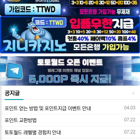
공지글
등록일
04.03
포인트 얻는 방법 및 포인트지급 이벤트 안내
등록일
07.22
포인트 교환방법
등록일
07.22
토토월드 레벨별 경험치 안내