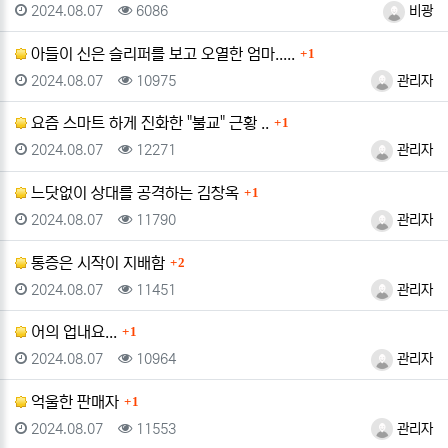
등록일
조회
등록자
2024.08.07
6086
비광
댓글
아들이 신은 슬리퍼를 보고 오열한 엄마.....
1
등록일
조회
등록자
2024.08.07
10975
관리자
댓글
요즘 스마트 하게 진화한 "불교" 근황 ..
1
등록일
조회
등록자
2024.08.07
12271
관리자
댓글
느닷없이 상대를 공격하는 김창옥
1
등록일
조회
등록자
2024.08.07
11790
관리자
댓글
통증은 시작이 지배함
2
등록일
조회
등록자
2024.08.07
11451
관리자
댓글
어의 업내요...
1
등록일
조회
등록자
2024.08.07
10964
관리자
댓글
억울한 판매자
1
등록일
조회
등록자
2024.08.07
11553
관리자