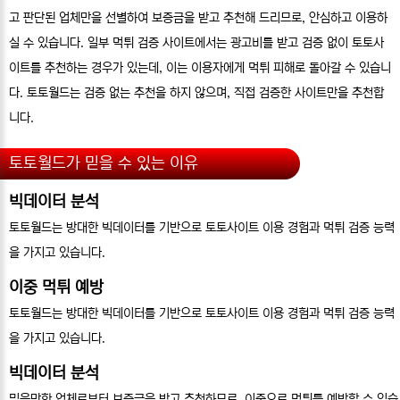
고 판단된 업체만을 선별하여 보증금을 받고 추천해 드리므로, 안심하고 이용하
실 수 있습니다. 일부 먹튀 검증 사이트에서는 광고비를 받고 검증 없이 토토사
이트를 추천하는 경우가 있는데, 이는 이용자에게 먹튀 피해로 돌아갈 수 있습니
다. 토토월드는 검증 없는 추천을 하지 않으며, 직접 검증한 사이트만을 추천합
니다.
토토월드가 믿을 수 있는 이유
빅데이터 분석
토토월드는 방대한 빅데이터를 기반으로 토토사이트 이용 경험과 먹튀 검증 능력
을 가지고 있습니다.
이중 먹튀 예방
토토월드는 방대한 빅데이터를 기반으로 토토사이트 이용 경험과 먹튀 검증 능력
을 가지고 있습니다.
빅데이터 분석
믿을만한 업체로부터 보증금을 받고 추천하므로, 이중으로 먹튀를 예방할 수 있습