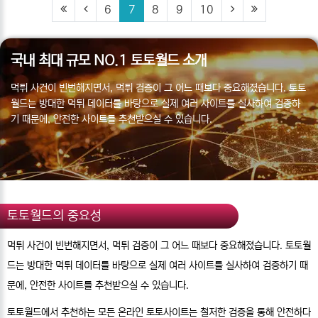
(first)
(previous)
(current)
(next)
(last)
6
7
8
9
10
국내 최대 규모 NO.1 토토월드 소개
먹튀 사건이 빈번해지면서, 먹튀 검증이 그 어느 때보다 중요해졌습니다. 토토
월드는 방대한 먹튀 데이터를 바탕으로 실제 여러 사이트를 실사하여 검증하
기 때문에, 안전한 사이트를 추천받으실 수 있습니다.
토토월드의 중요성
먹튀 사건이 빈번해지면서, 먹튀 검증이 그 어느 때보다 중요해졌습니다. 토토월
드는 방대한 먹튀 데이터를 바탕으로 실제 여러 사이트를 실사하여 검증하기 때
문에, 안전한 사이트를 추천받으실 수 있습니다.
토토월드에서 추천하는 모든 온라인 토토사이트는 철저한 검증을 통해 안전하다