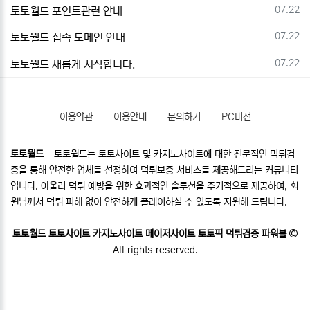
등록일
07.22
토토월드 포인트관련 안내
등록일
07.22
토토월드 접속 도메인 안내
등록일
07.22
토토월드 새롭게 시작합니다.
이용약관
이용안내
문의하기
PC버전
토토월드
- 토토월드는 토토사이트 및 카지노사이트에 대한 전문적인 먹튀검
증을 통해 안전한 업체를 선정하여 먹튀보증 서비스를 제공해드리는 커뮤니티
입니다. 아울러 먹튀 예방을 위한 효과적인 솔루션을 주기적으로 제공하여, 회
원님께서 먹튀 피해 없이 안전하게 플레이하실 수 있도록 지원해 드립니다.
토토월드 토토사이트 카지노사이트 메이저사이트 토토픽 먹튀검증 파워볼
All rights reserved.