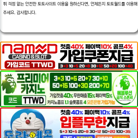
튀 걱정 없는 안전한 토토사이트 이용을 원하신다면, 언제든지 토토월드를 이용해
주세요. 감사합니다.
___________