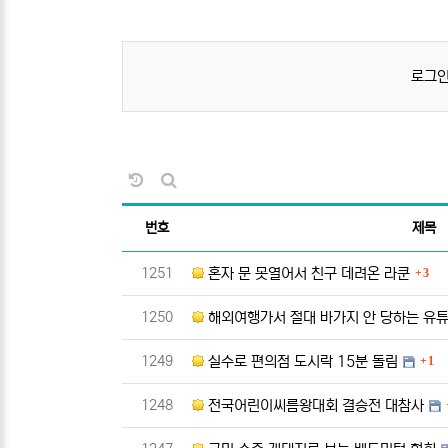
로그인
날짜순 정렬
게시판 검색
번호
제목
댓글
번호
1251
혼자 문 못열어서 친구 데려온 라쿤
3
번호
1250
해외여행가서 절대 바가지 안 당하는 유
댓글
번호
1249
실수로 편의점 도시락 15분 돌림
1
번호
1248
전국어린이씨름왕대회 결승전 대참사