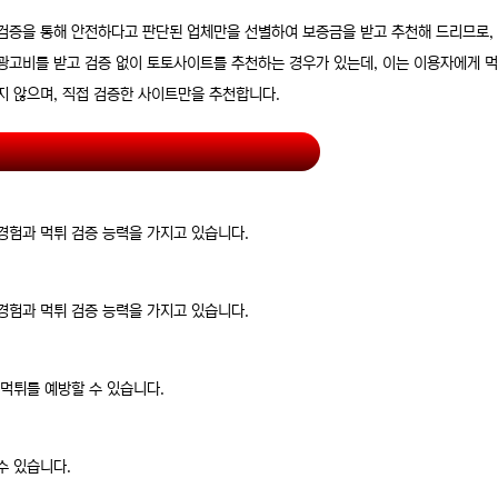
검증을 통해 안전하다고 판단된 업체만을 선별하여 보증금을 받고 추천해 드리므로,
 광고비를 받고 검증 없이 토토사이트를 추천하는 경우가 있는데, 이는 이용자에게 먹
지 않으며, 직접 검증한 사이트만을 추천합니다.
험과 먹튀 검증 능력을 가지고 있습니다.
험과 먹튀 검증 능력을 가지고 있습니다.
먹튀를 예방할 수 있습니다.
수 있습니다.