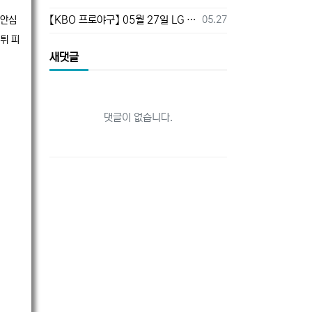
등록일
【KBO 프로야구】 05월 27일 LG vs 한화 스포츠 분석
05.27
 안심
튀 피
새댓글
댓글이 없습니다.