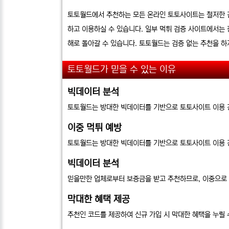
토토월드에서 추천하는 모든 온라인 토토사이트는 철저한 
하고 이용하실 수 있습니다. 일부 먹튀 검증 사이트에서는
해로 돌아갈 수 있습니다. 토토월드는 검증 없는 추천을 하
토토월드가 믿을 수 있는 이유
빅데이터 분석
토토월드는 방대한 빅데이터를 기반으로 토토사이트 이용 경
이중 먹튀 예방
토토월드는 방대한 빅데이터를 기반으로 토토사이트 이용 경
빅데이터 분석
믿을만한 업체로부터 보증금을 받고 추천하므로, 이중으로 
막대한 혜택 제공
추천인 코드를 제공하여 신규 가입 시 막대한 혜택을 누릴 