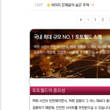
댓글
번호
1237
허미미 은메달의 숨은 주역
1
(first)
1
2
국내 최대 규모 NO.1 토토월드 소개
먹튀 사건이 빈번해지면서, 먹튀 검증이 그 어느 때보다
검증하기 때문에, 안전한 사이트를 추천받으실 수 있습니다
토토월드의 중요성
먹튀 사건이 빈번해지면서, 먹튀 검증이 그 어느 때보다 
검증하기 때문에, 안전한 사이트를 추천받으실 수 있습니다