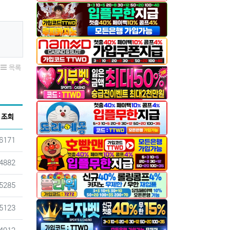
목록
조회
조회
6171
조회
4882
조회
5285
조회
5123