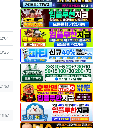
22:04
20:25
 21:50
 16:57