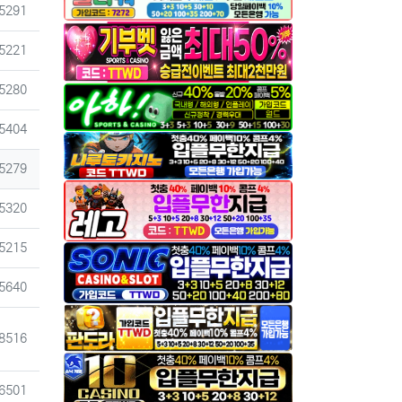
조회
5291
조회
5221
조회
5280
조회
5404
조회
5279
조회
5320
조회
5215
조회
5640
조회
8516
조회
6501