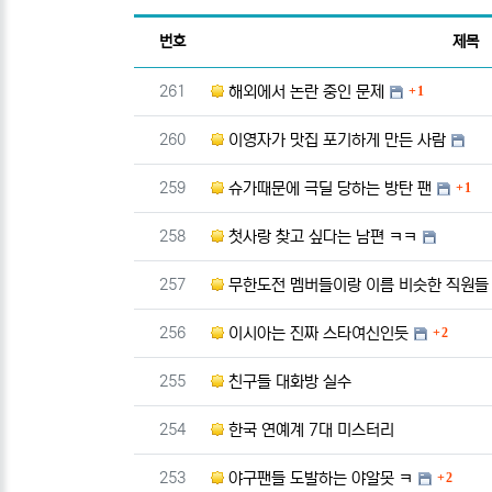
게시판 검색
번호
제목
댓글
번호
261
해외에서 논란 중인 문제
1
번호
260
이영자가 맛집 포기하게 만든 사람
댓글
번호
259
슈가때문에 극딜 당하는 방탄 팬
1
번호
258
첫사랑 찾고 싶다는 남편 ㅋㅋ
번호
257
무한도전 멤버들이랑 이름 비슷한 직원들
댓글
번호
256
이시아는 진짜 스타여신인듯
2
번호
255
친구들 대화방 실수
번호
254
한국 연예계 7대 미스터리
댓글
번호
253
야구팬들 도발하는 야알못 ㅋ
2