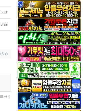
15:31
15:29
 15:49
목록