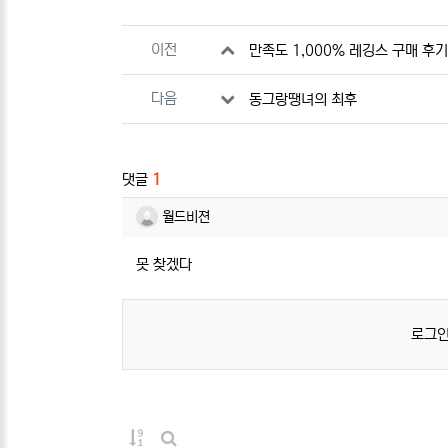
관련자료
이전
만족도 1,000% 레깅스 구매 후기
다음
동그랑땡녀의 최후
댓글
1
월드비젼님의 댓글
월드비젼
못 찾겠다
로그인
게시물 정렬