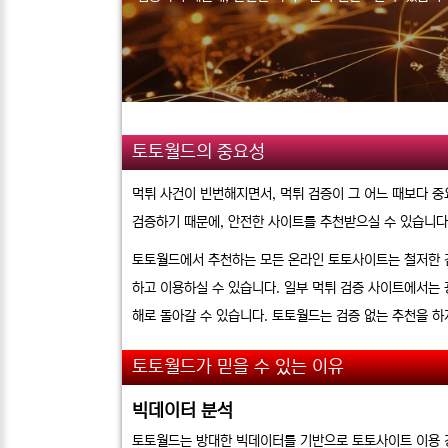
토토월드의 중요성
먹튀 사건이 빈번해지면서, 먹튀 검증이 그 어느 때보다 
검증하기 때문에, 안전한 사이트를 추천받으실 수 있습니다
토토월드에서 추천하는 모든 온라인 토토사이트는 철저한 
하고 이용하실 수 있습니다. 일부 먹튀 검증 사이트에서는
해로 돌아갈 수 있습니다. 토토월드는 검증 없는 추천을 하
토토월드가 믿을 수 있는 이유
빅데이터 분석
토토월드는 방대한 빅데이터를 기반으로 토토사이트 이용 경