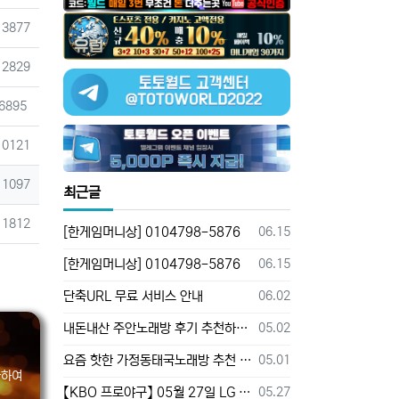
조회
13877
조회
12829
조회
6895
조회
10121
조회
11097
최근글
조회
11812
등록일
[한​게임​머니​상] 01​04​79​8-​58​76
06.15
등록일
[한​게임​머니​상] 01​04​79​8-​58​76
06.15
등록일
단축URL 무료 서비스 안내
06.02
등록일
내돈내산 주안노래방 후기 추천하는 이유
05.02
등록일
요즘 핫한 가정동태국노래방 추천 직접 비교해봄
05.01
사하여
등록일
【KBO 프로야구】 05월 27일 LG vs 한화 스포츠 분석
05.27