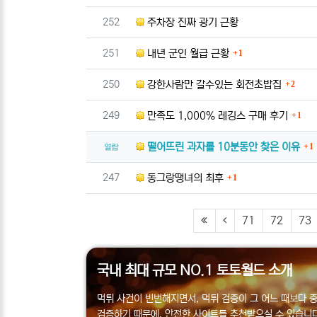
번호
252
주차장 진짜 광기 근황
댓글
번호
251
내년 군인 월급 근황
1
댓글
번호
250
강한사람만 갈수있는 회전초밥집
2
댓글
번호
249
만족도 1,000% 레깅스 구매 후기
1
댓
떨어뜨린 과자를 10분동안 찾은 이유
1
열람
댓글
번호
247
동그랑땡녀의 최후
1
(first)
(previous)
71
72
73
국내 최대 규모 NO.1 토토월드 소개
먹튀 사건이 빈번해지면서, 먹튀 검증이 그 어느 때보다
검증하기 때문에, 안전한 사이트를 추천받으실 수 있습니다