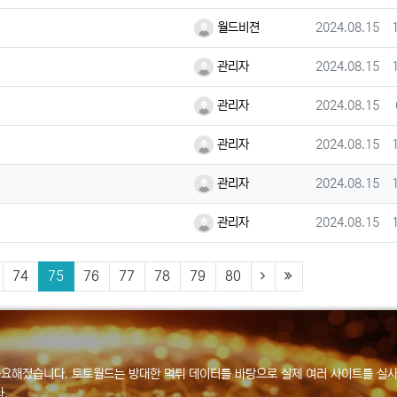
등록자
등록일
월드비젼
2024.08.15
등록자
등록일
관리자
2024.08.15
등록자
등록일
관리자
2024.08.15
등록자
등록일
관리자
2024.08.15
글
등록자
등록일
관리자
2024.08.15
등록자
등록일
관리자
2024.08.15
(current)
(next)
(last)
74
75
76
77
78
79
80
 중요해졌습니다. 토토월드는 방대한 먹튀 데이터를 바탕으로 실제 여러 사이트를 실
.