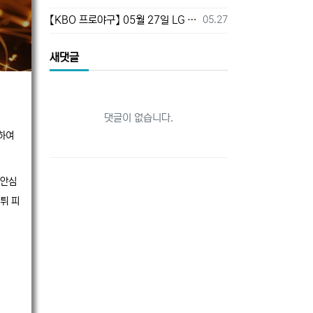
등록일
【KBO 프로야구】 05월 27일 LG vs 한화 스포츠 분석
05.27
새댓글
댓글이 없습니다.
하여
 안심
튀 피