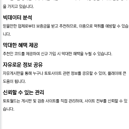
을 가지고 있습니다.
빅데이터 분석
믿을만한 업체로부터 보증금을 받고 추천하므로, 이중으로 먹튀를 예방할 수 있습
니다.
막대한 혜택 제공
추천인 코드를 제공하여 신규 가입 시 막대한 혜택을 누릴 수 있습니다.
자유로운 정보 공유
자유게시판을 통해 누구나 토토사이트 관련 정보를 공유할 수 있어, 플레이에 큰
도움이 됩니다.
신뢰할 수 있는 관리
토토월드는 게시판 및 검증 사이트를 직접 관리하여, 사이트 전부를 신뢰할 수 있
습니다.