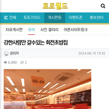
닫기
메뉴
스포츠분석
전체
토토가이드
게시판등
이벤트존
홍보센터
자유게시판
유머
사진 갤러리
어른사이트링크
강한사람만 갈수있는 회전초밥집
작성자 정보
작성
작성일
관리자
2024.08.15 15:32
컨텐츠 정보
조회
댓글
6,888
2
본문