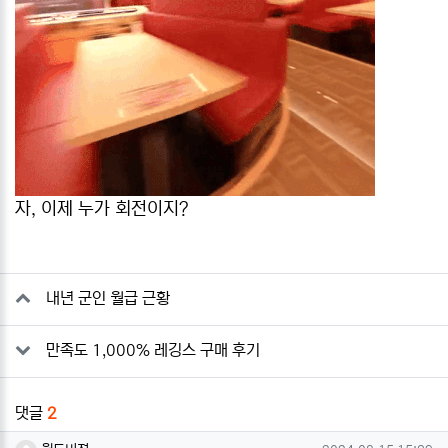
자, 이제 누가 회전이지?
관련자료
내년 군인 월급 근황
만족도 1,000% 레깅스 구매 후기
댓글
2
월드비젼님의 댓글