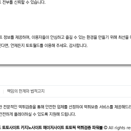
 전부를 신뢰할 수 있습니다.
 정보를 제공하며, 이용자들이 안심하고 즐길 수 있는 환경을 만들기 위해 최선을
신다면, 언제든지 토토월드를 이용해 주세요. 감사합니다.
책임의 한계와 법적고지
한 전문적인 먹튀검증을 통해 안전한 업체를 선정하여 먹튀보증 서비스를 제공해드리
안전하게 플레이하실 수 있도록 지원해 드립니다.
 토토사이트 카지노사이트 메이저사이트 토토픽 먹튀검증 파워볼
All rights r