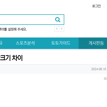
로그인
어를 설정해 주세요.
유
스포츠분석
토토가이드
게시판등
닭크기 차이
작성일
2024.08.16