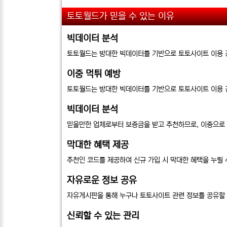
토토월드가 믿을 수 있는 이유
빅데이터 분석
토토월드는 방대한 빅데이터를 기반으로 토토사이트 이용 경
이중 먹튀 예방
토토월드는 방대한 빅데이터를 기반으로 토토사이트 이용 경
빅데이터 분석
믿을만한 업체로부터 보증금을 받고 추천하므로, 이중으로 
막대한 혜택 제공
추천인 코드를 제공하여 신규 가입 시 막대한 혜택을 누릴 
자유로운 정보 공유
자유게시판을 통해 누구나 토토사이트 관련 정보를 공유할 수
신뢰할 수 있는 관리