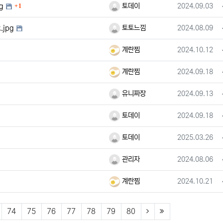
댓글
등록자
등록일
g
토데이
2024.09.03
1
등록자
등록일
jpg
토토느낌
2024.08.09
등록자
등록일
계란찜
2024.10.12
등록자
등록일
계란찜
2024.09.18
글
등록자
등록일
유니짜장
2024.09.13
등록자
등록일
토데이
2024.09.18
등록자
등록일
토데이
2025.03.26
글
등록자
등록일
관리자
2024.08.06
등록자
등록일
계란찜
2024.10.21
t)
(next)
(last)
74
75
76
77
78
79
80