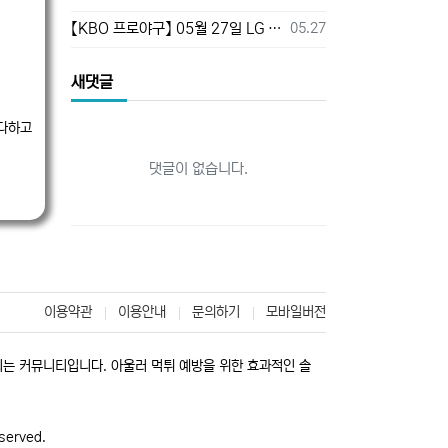
등록일
【KBO 프로야구】 05월 27일 LG vs 한화 스포츠 분석
05.27
새댓글
 다하고
댓글이 없습니다.
이용약관
이용안내
문의하기
모바일버전
는 커뮤니티입니다. 아울러 먹튀 예방을 위한 효과적인 솔
eserved.