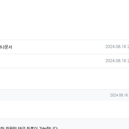
작성일
2024.08.16 
아나운서
작성일
2024.08.16 
작성일
2024.08.16
한 회원만 댓글 등록이 가능합니다.