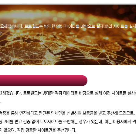
 중요해졌습니다. 토토월드는 방대한 먹튀 데이터를 바탕으로 실제 여러 사이트를 실
.
중요해졌습니다. 토토월드는 방대한 먹튀 데이터를 바탕으로 실제 여러 사이트를 실사
.
검증을 통해 안전하다고 판단된 업체만을 선별하여 보증금을 받고 추천해 드리므로,
 광고비를 받고 검증 없이 토토사이트를 추천하는 경우가 있는데, 이는 이용자에게 먹
지 않으며, 직접 검증한 사이트만을 추천합니다.