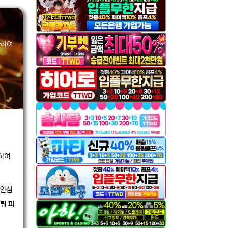
사하여
하여
 안심
튀 피