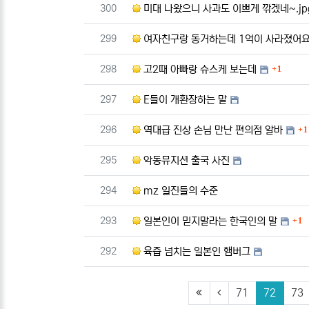
번호
300
미대 나왔으니 사과도 이쁘게 깎겠네~.jp
번호
299
여자친구랑 동거하는데 1억이 사라졌어요.
댓글
번호
298
고2때 아빠랑 슈스케 보는데
1
번호
297
E들이 개환장하는 말
댓
번호
296
역대급 진상 손님 만난 편의점 알바
1
번호
295
악동뮤지션 출국 사진
번호
294
mz 일진들의 수준
댓
번호
293
일본인이 믿지말라는 한국인의 말
1
번호
292
육즙 넘치는 일본인 햄버그
(first)
(previous)
(curren
71
72
73