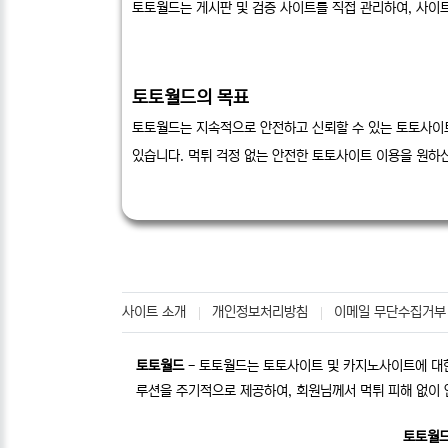
토토월드는 게시판 및 검증 사이트를 직접 관리하여, 사이트
토토월드의 목표
토토월드는 지속적으로 안전하고 신뢰할 수 있는 토토사이트
있습니다. 먹튀 걱정 없는 안전한 토토사이트 이용을 원하
___________
사이트 소개
개인정보처리방침
이메일 무단수집거부
토토월드
- 토토월드는 토토사이트 및 카지노사이트에 대
루션을 주기적으로 제공하여, 회원님께서 먹튀 피해 없이 
토토월드