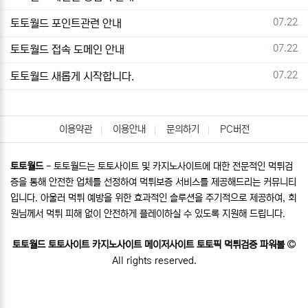
등록일
07.22
토토월드 포인트관련 안내
등록일
07.22
토토월드 접속 도메인 안내
등록일
07.22
토토월드 새롭게 시작합니다.
이용약관
이용안내
문의하기
PC버전
토토월드
- 토토월드는 토토사이트 및 카지노사이트에 대한 전문적인 먹튀검
증을 통해 안전한 업체를 선정하여 먹튀보증 서비스를 제공해드리는 커뮤니티
입니다. 아울러 먹튀 예방을 위한 효과적인 솔루션을 주기적으로 제공하여, 회
원님께서 먹튀 피해 없이 안전하게 플레이하실 수 있도록 지원해 드립니다.
토토월드 토토사이트 카지노사이트 메이저사이트 토토픽 먹튀검증 파워볼
All rights reserved.