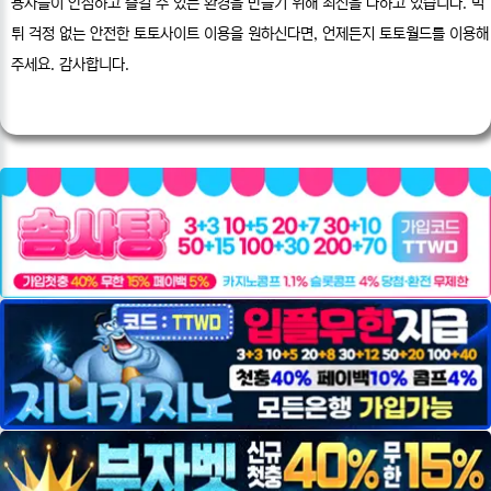
용자들이 안심하고 즐길 수 있는 환경을 만들기 위해 최선을 다하고 있습니다. 먹
튀 걱정 없는 안전한 토토사이트 이용을 원하신다면, 언제든지 토토월드를 이용해
주세요. 감사합니다.
___________