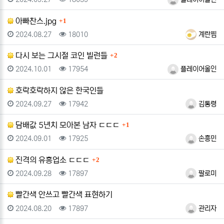
댓글
아빠찬스.jpg
1
등록일
조회
등록자
2024.08.27
18010
계란찜
댓글
다시 보는 그시절 코인 빌런들
2
등록일
조회
등록자
2024.10.01
17954
플레이어올인
호락호락하지 않은 한국인들
등록일
조회
등록자
2024.09.27
17942
김통령
댓글
담배값 5년치 모아본 남자 ㄷㄷㄷ
1
등록일
조회
등록자
2024.09.01
17925
손흥민
댓글
진격의 유흥업소 ㄷㄷㄷ
2
등록일
조회
등록자
2024.09.28
17897
팔로미
빨간색 안쓰고 빨간색 표현하기
등록일
조회
등록자
2024.08.20
17897
관리자