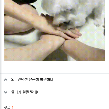
관련자료
와.. 인덕션 은근히 불편하네
졸다가 걸린 딸내미
댓글
1