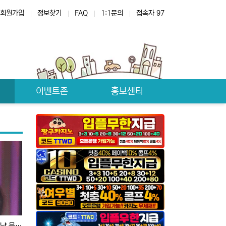
회원가입
정보찾기
FAQ
1:1문의
접속자 97
이벤트존
홍보센터
회색 오프숄더 튜브탑...그릴래영은 그냥 묵직함이 다르네