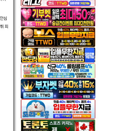
 안심
튀 피