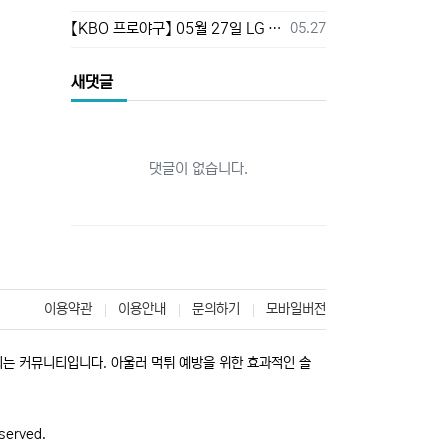
등록일
【KBO 프로야구】 05월 27일 LG vs 한화 스포츠 분석
05.27
새댓글
댓글이 없습니다.
이용약관
이용안내
문의하기
모바일버전
는 커뮤니티입니다. 아울러 먹튀 예방을 위한 효과적인 솔
eserved.