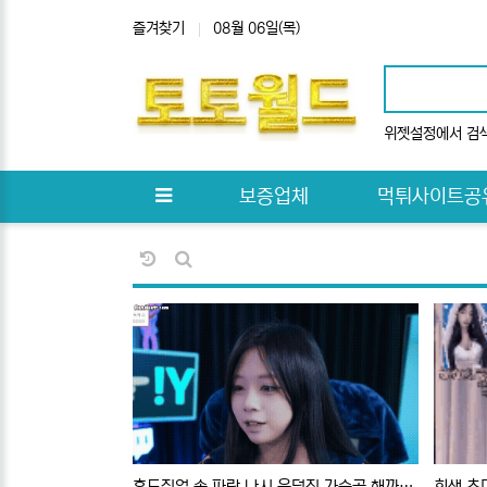
상단 네비
닫기
즐겨찾기
08월 06일(목)
위젯설정에서 검색
메인 메뉴
보증업체
먹튀사이트공
날짜순 정렬
게시판 검색
후드집업 속 파란 나시 육덕진 가슴골 해까닥여울이