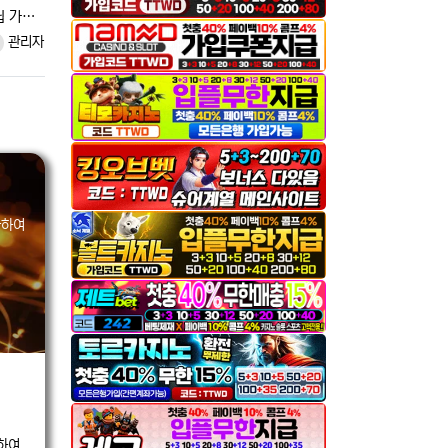
코스프레 안할때도 좋은 나리땽 끈슬립 가슴골
록자
관리자
사하여
하여