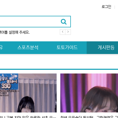
로그인
어를 설정해 주세요.
유
스포츠분석
토토가이드
게시판등
회색 초미니 교복 치마 입은 하루좌 셔츠 오픈 가슴골