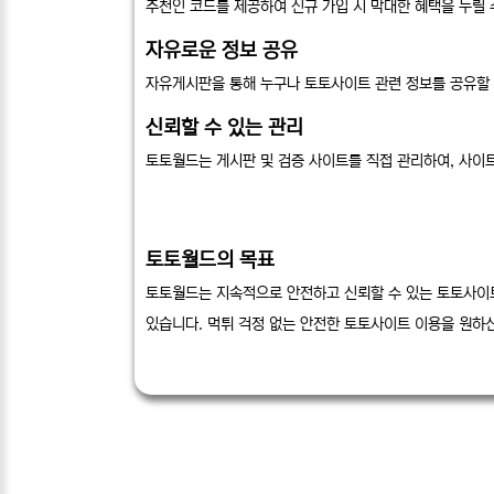
추천인 코드를 제공하여 신규 가입 시 막대한 혜택을 누릴 
자유로운 정보 공유
자유게시판을 통해 누구나 토토사이트 관련 정보를 공유할 수
신뢰할 수 있는 관리
토토월드는 게시판 및 검증 사이트를 직접 관리하여, 사이트
토토월드의 목표
토토월드는 지속적으로 안전하고 신뢰할 수 있는 토토사이트
있습니다. 먹튀 걱정 없는 안전한 토토사이트 이용을 원하
___________