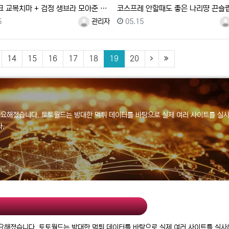
파란 체크 교복치마 + 검정 생브라 모아준 가슴골 고라니율
일
등록자
등록일
등
5
관리자
05.15
(current)
(next)
(last)
14
15
16
17
18
19
20
 중요해졌습니다. 토토월드는 방대한 먹튀 데이터를 바탕으로 실제 여러 사이트를 실
.
중요해졌습니다. 토토월드는 방대한 먹튀 데이터를 바탕으로 실제 여러 사이트를 실사