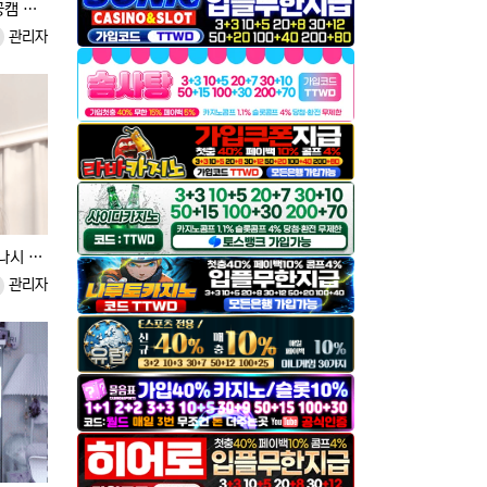
하얗고 뽀얀 우윳빛깔 피부.. 재유 항공캠 무브먼트
록자
관리자
핏줄이 선명하게 비치는 둘기얏 흰 끈나시 가슴골
록자
관리자