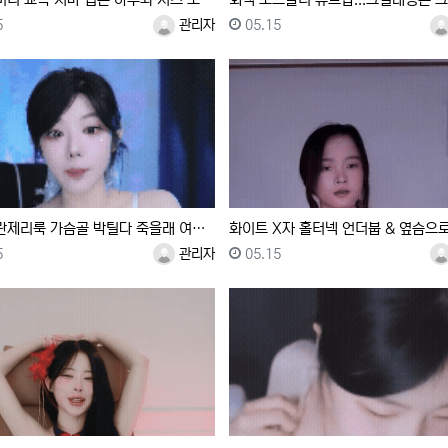
일
등록자
등록일
등
5
관리자
05.15
화이트 란제리룩 가슴골 박틸다 죽을래 여보 표정 안펴
일
등록자
등록일
등
5
관리자
05.15