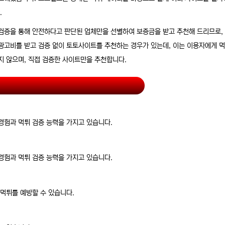
.
검증을 통해 안전하다고 판단된 업체만을 선별하여 보증금을 받고 추천해 드리므로,
 광고비를 받고 검증 없이 토토사이트를 추천하는 경우가 있는데, 이는 이용자에게 먹
지 않으며, 직접 검증한 사이트만을 추천합니다.
험과 먹튀 검증 능력을 가지고 있습니다.
험과 먹튀 검증 능력을 가지고 있습니다.
먹튀를 예방할 수 있습니다.