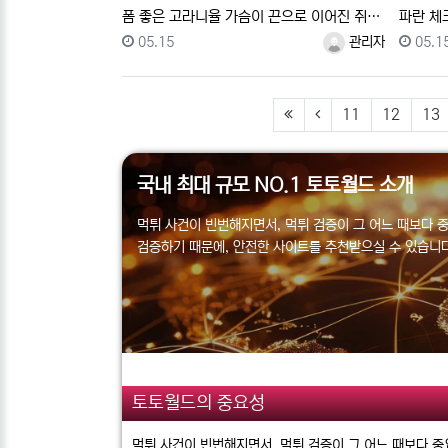
폼 좋은 고라니율 가슴이 끈으로 이어진 쥐색의상 가슴골
등록일
등록자
등록
05.15
관리자
05.1
(first)
(previous)
11
12
13
국내 최대 규모 NO.1 토토월드 소개
먹튀 사건이 빈번해지면서, 먹튀 검증이 그 어느 때보다
검증하기 때문에, 안전한 사이트를 추천받으실 수 있습니다
토토월드의 중요성
먹튀 사건이 빈번해지면서, 먹튀 검증이 그 어느 때보다 