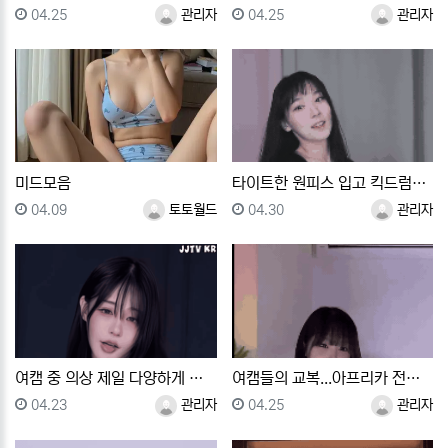
등록일
등록자
등록일
등록자
04.25
관리자
04.25
관리자
미드모음
타이트한 원피스 입고 킥드럼베이스 조지는 비타밍 몸매
등록일
등록자
등록일
등록자
04.09
토토월드
04.30
관리자
여캠 중 의상 제일 다양하게 입는 하루좌 검정 란제리룩
여캠들의 교복...아프리카 전통의상 입은 한갱 ㅗㅜㅑ
등록일
등록자
등록일
등록자
04.23
관리자
04.25
관리자