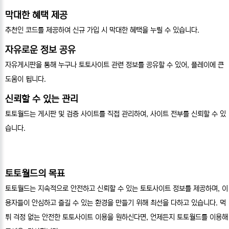
막대한 혜택 제공
추천인 코드를 제공하여 신규 가입 시 막대한 혜택을 누릴 수 있습니다.
자유로운 정보 공유
자유게시판을 통해 누구나 토토사이트 관련 정보를 공유할 수 있어, 플레이에 큰
도움이 됩니다.
신뢰할 수 있는 관리
토토월드는 게시판 및 검증 사이트를 직접 관리하여, 사이트 전부를 신뢰할 수 있
습니다.
토토월드의 목표
토토월드는 지속적으로 안전하고 신뢰할 수 있는 토토사이트 정보를 제공하며, 이
용자들이 안심하고 즐길 수 있는 환경을 만들기 위해 최선을 다하고 있습니다. 먹
튀 걱정 없는 안전한 토토사이트 이용을 원하신다면, 언제든지 토토월드를 이용해