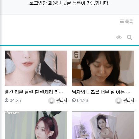
로그인한 회원만 댓글 등록이 가능합니다.
목록
조회순 
게시
빨간 리본 달린 흰 란제리 리즈리사 이거 설마 팬티임
남자의 니즈를 너무 잘 아는 미래...뭉클하게 모아주기
등록일
등록자
등록일
등록자
04.25
관리자
04.23
관리자