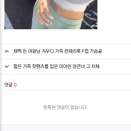
관련자료
채찍 든 여왕님 겨우디 가죽 란제리룩 F컵 가슴골
짧은 가죽 핫팬츠를 입은 이아린 엉큰녀 그 자체
댓글
0
등록된 댓글이 없습니다.