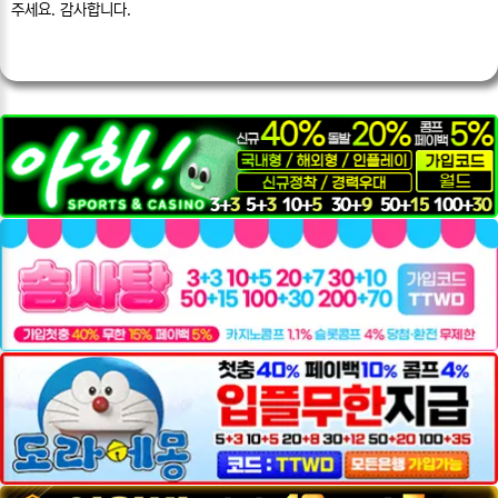
주세요. 감사합니다.
___________