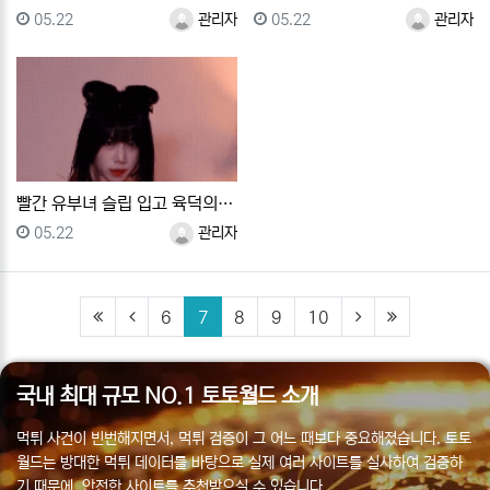
등록일
등록자
등록일
등록자
05.22
관리자
05.22
관리자
빨간 유부녀 슬립 입고 육덕의 정석이 뭔지 보여주는 서…
등록일
등록자
05.22
관리자
(first)
(previous)
(current)
(next)
(last)
6
7
8
9
10
국내 최대 규모 NO.1 토토월드 소개
먹튀 사건이 빈번해지면서, 먹튀 검증이 그 어느 때보다 중요해졌습니다. 토토
월드는 방대한 먹튀 데이터를 바탕으로 실제 여러 사이트를 실사하여 검증하
기 때문에, 안전한 사이트를 추천받으실 수 있습니다.