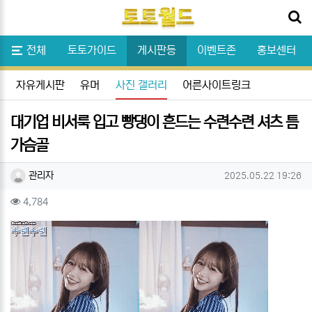
닫기
메뉴
스포츠분석
전체
토토가이드
게시판등
이벤트존
홍보센터
자유게시판
유머
사진 갤러리
어른사이트링크
대기업 비서룩 입고 빵댕이 흔드는 수련수련 셔츠 틈
가슴골
작성자 정보
작성
작성일
관리자
2025.05.22 19:26
컨텐츠 정보
조회
4,784
본문