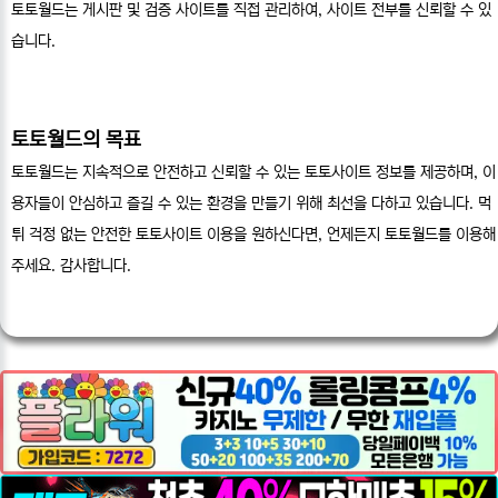
토토월드는 게시판 및 검증 사이트를 직접 관리하여, 사이트 전부를 신뢰할 수 있
습니다.
토토월드의 목표
토토월드는 지속적으로 안전하고 신뢰할 수 있는 토토사이트 정보를 제공하며, 이
용자들이 안심하고 즐길 수 있는 환경을 만들기 위해 최선을 다하고 있습니다. 먹
튀 걱정 없는 안전한 토토사이트 이용을 원하신다면, 언제든지 토토월드를 이용해
주세요. 감사합니다.
___________