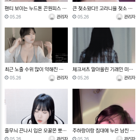
팬티 보이는 누드톤 끈원피스 알가슴골 한갱 레전드 몸매
큰 젖소왔다!! 고라니율 젖소 머리띠 + 원피스 몸매 …
등록일
등록자
등록일
등록자
05.26
관리자
05.26
관리자
최근 노출 수위 많이 약해진 소람잉 회색 브라 뽀얀 가…
체크셔츠 말아올린 기래민 미친 허리 기립근 청바지 엉태
등록일
등록자
등록일
등록자
05.26
관리자
05.26
관리자
줄무늬 끈나시 입은 모꿀몬 뽀얀 가슴골 ㅗㅜㅑ
주하랑이랑 침대에 누은 남친 1인칭 시점
등록일
등록자
등록일
등록자
05.26
관리자
05.26
관리자