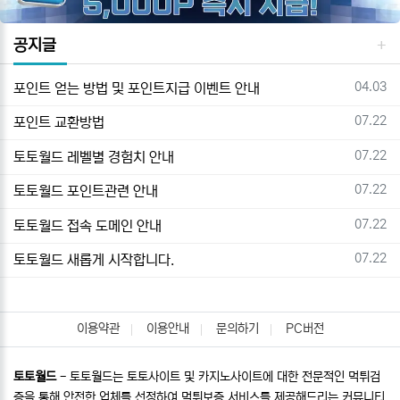
공지글
등록일
04.03
포인트 얻는 방법 및 포인트지급 이벤트 안내
등록일
07.22
포인트 교환방법
등록일
07.22
토토월드 레벨별 경험치 안내
등록일
07.22
토토월드 포인트관련 안내
등록일
07.22
토토월드 접속 도메인 안내
등록일
07.22
토토월드 새롭게 시작합니다.
이용약관
이용안내
문의하기
PC버전
토토월드
- 토토월드는 토토사이트 및 카지노사이트에 대한 전문적인 먹튀검
증을 통해 안전한 업체를 선정하여 먹튀보증 서비스를 제공해드리는 커뮤니티