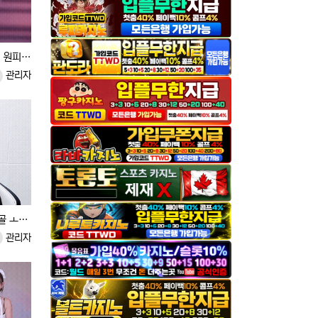
큰 젖소왔다!! 고라니율 젖소 머리띠 + 원피스 몸매 레전드
록자
관리자
줄무늬 끈나시 입은 모꿀몬 뽀얀 가슴골 ㅗㅜㅑ
록자
관리자