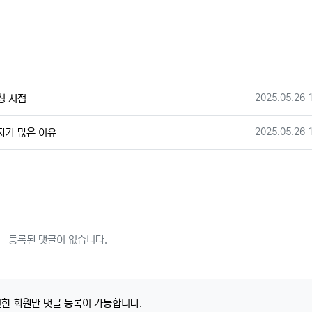
작성일
2025.05.26 
칭 시점
작성일
2025.05.26 
자가 많은 이유
등록된 댓글이 없습니다.
한 회원만 댓글 등록이 가능합니다.