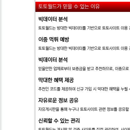
토토월드가 믿을 수 있는 이유
빅데이터 분석
토토월드는 방대한 빅데이터를 기반으로 토토사이트 이용 경
이중 먹튀 예방
토토월드는 방대한 빅데이터를 기반으로 토토사이트 이용 경
빅데이터 분석
믿을만한 업체로부터 보증금을 받고 추천하므로, 이중으로 
막대한 혜택 제공
추천인 코드를 제공하여 신규 가입 시 막대한 혜택을 누릴 
자유로운 정보 공유
자유게시판을 통해 누구나 토토사이트 관련 정보를 공유할 수
신뢰할 수 있는 관리
토토월드는 게시판 및 검증 사이트를 직접 관리하여, 사이트