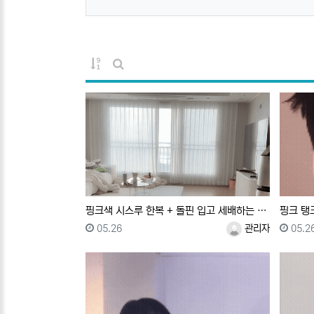
게시물 정렬
게시판 검색
핑크색 시스루 한복 + 돌핀 입고 세배하는 히또 가슴골
등록일
등록자
등록
05.26
관리자
05.2