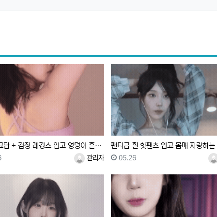
핑크 탱크탑 + 검정 레깅스 입고 엉덩이 흔드는 명아츄 기립근
일
등록자
등록일
등
6
관리자
05.26