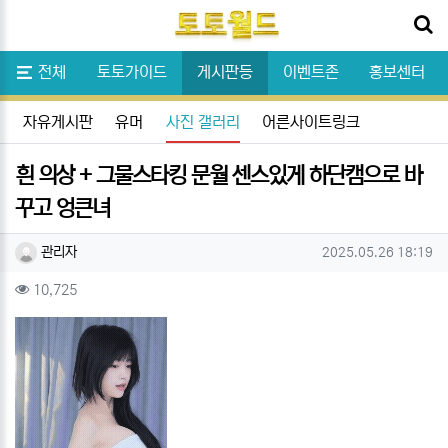
닫기
메뉴
스포츠분석
전체
토토가이드
게시판등
이벤트존
홍보센터
자유게시판
유머
사진 갤러리
어른사이트링크
흰 의상 + 그물스타킹 문월 센스있게 하단캠으로 바
꾸고 엉큰녀
작성자 정보
작성
작성일
관리자
2025.05.26 18:19
컨텐츠 정보
조회
10,725
본문