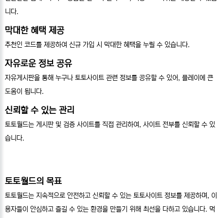
니다.
막대한 혜택 제공
추천인 코드를 제공하여 신규 가입 시 막대한 혜택을 누릴 수 있습니다.
자유로운 정보 공유
자유게시판을 통해 누구나 토토사이트 관련 정보를 공유할 수 있어, 플레이에 큰
도움이 됩니다.
신뢰할 수 있는 관리
토토월드는 게시판 및 검증 사이트를 직접 관리하여, 사이트 전부를 신뢰할 수 있
습니다.
토토월드의 목표
토토월드는 지속적으로 안전하고 신뢰할 수 있는 토토사이트 정보를 제공하며, 이
용자들이 안심하고 즐길 수 있는 환경을 만들기 위해 최선을 다하고 있습니다. 먹