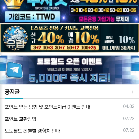
공지글
등록일
04.03
포인트 얻는 방법 및 포인트지급 이벤트 안내
등록일
07.22
포인트 교환방법
등록일
07.22
토토월드 레벨별 경험치 안내