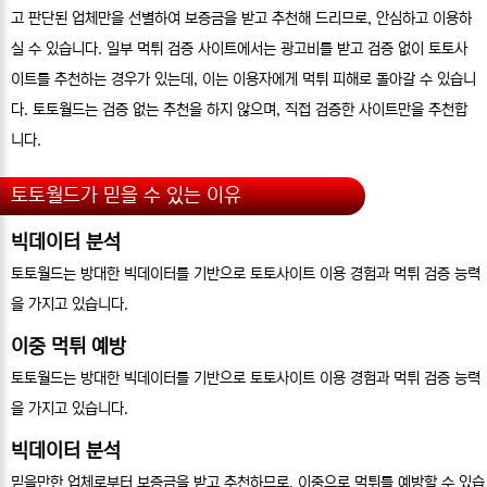
고 판단된 업체만을 선별하여 보증금을 받고 추천해 드리므로, 안심하고 이용하
실 수 있습니다. 일부 먹튀 검증 사이트에서는 광고비를 받고 검증 없이 토토사
이트를 추천하는 경우가 있는데, 이는 이용자에게 먹튀 피해로 돌아갈 수 있습니
다. 토토월드는 검증 없는 추천을 하지 않으며, 직접 검증한 사이트만을 추천합
니다.
토토월드가 믿을 수 있는 이유
빅데이터 분석
토토월드는 방대한 빅데이터를 기반으로 토토사이트 이용 경험과 먹튀 검증 능력
을 가지고 있습니다.
이중 먹튀 예방
토토월드는 방대한 빅데이터를 기반으로 토토사이트 이용 경험과 먹튀 검증 능력
을 가지고 있습니다.
빅데이터 분석
믿을만한 업체로부터 보증금을 받고 추천하므로, 이중으로 먹튀를 예방할 수 있습