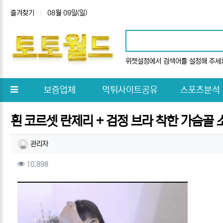
상단 네비
닫기
즐겨찾기
08월 09일(일)
위젯설정에서 검색어를 설정해 주세
메인 메뉴
보증업체
먹튀사이트공유
스포츠분석
흰 코르셋 란제리 + 검정 브라 착한 가슴골
작성자 정보
작성
관리자
컨텐츠 정보
조회
10,898
본문