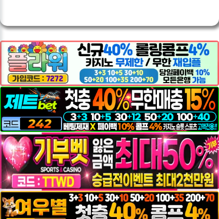
___________