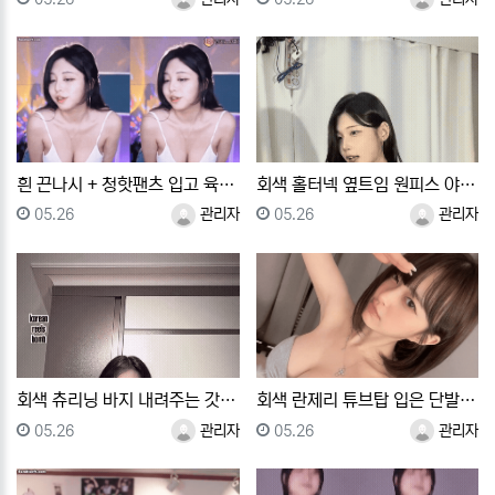
흰 끈나시 + 청핫팬츠 입고 육덕 몸매 출렁이는 해까닥…
회색 홀터넥 옆트임 원피스 야벅지 몸매 고라니율
등록일
등록자
등록일
등록자
05.26
관리자
05.26
관리자
회색 츄리닝 바지 내려주는 갓세희 야꼽 골반 ㄷㄷ
회색 란제리 튜브탑 입은 단발 김빵귤 가슴골 ㅗㅜㅑ
등록일
등록자
등록일
등록자
05.26
관리자
05.26
관리자