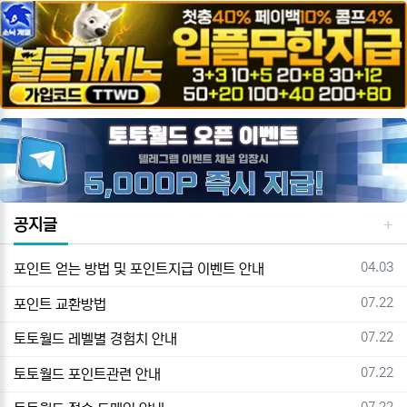
공지글
등록일
04.03
포인트 얻는 방법 및 포인트지급 이벤트 안내
등록일
07.22
포인트 교환방법
등록일
07.22
토토월드 레벨별 경험치 안내
등록일
07.22
토토월드 포인트관련 안내
등록일