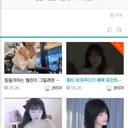
목록
게시물 
게시
Now
힘들어하는 헬린이 그릴래영 하늘색 브라탑 H컵 가슴골
흰티 보여주다가 매력 포인트에 화들짝 놀라는 소람잉(며…
등록일
등록자
등록일
등록자
05.26
관리자
05.26
관리자