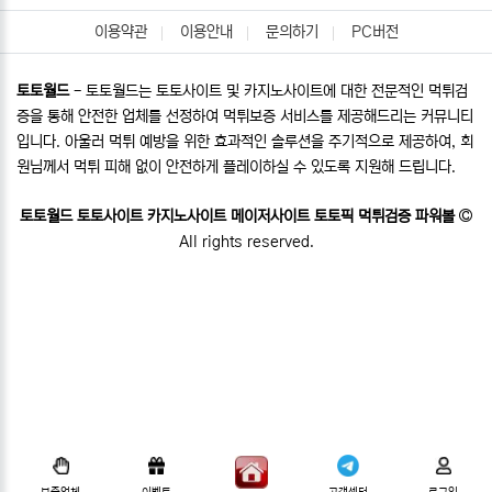
이용약관
이용안내
문의하기
PC버전
토토월드
- 토토월드는 토토사이트 및 카지노사이트에 대한 전문적인 먹튀검
증을 통해 안전한 업체를 선정하여 먹튀보증 서비스를 제공해드리는 커뮤니티
입니다. 아울러 먹튀 예방을 위한 효과적인 솔루션을 주기적으로 제공하여, 회
원님께서 먹튀 피해 없이 안전하게 플레이하실 수 있도록 지원해 드립니다.
토토월드 토토사이트 카지노사이트 메이저사이트 토토픽 먹튀검증 파워볼
All rights reserved.