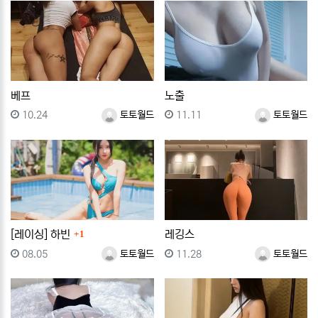
베프
노출
등록일
등록자
등록일
등록자
10.24
토토월드
11.11
토토월드
댓글
[레이싱] 하빈
레깅스
1
등록일
등록자
등록일
등록자
08.05
토토월드
11.28
토토월드