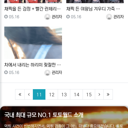
채찍을 든 검정 + 빨간 란제리룩 SM 여왕 겨우디 ㅗ…
채찍 든 여왕님 겨우디 가죽 란제리룩 F컵 가슴골
등록일
등록자
등록일
등록자
05.16
관리자
05.16
관리자
차에서 내리는 하리미 젖절한 카메라 각도
등록일
등록자
05.16
관리자
(first)
(previous)
(current)
(next)
(last)
11
12
13
14
15
국내 최대 규모 NO.1 토토월드 소개
먹튀 사건이 빈번해지면서, 먹튀 검증이 그 어느 때보다 중요해졌습니다. 토토