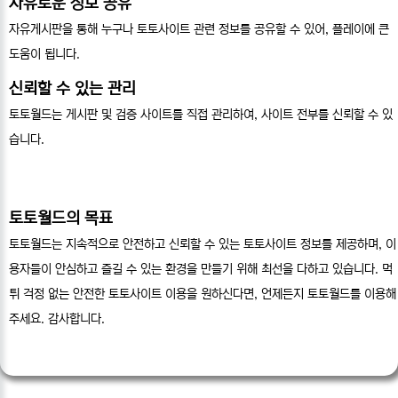
자유로운 정보 공유
자유게시판을 통해 누구나 토토사이트 관련 정보를 공유할 수 있어, 플레이에 큰
도움이 됩니다.
신뢰할 수 있는 관리
토토월드는 게시판 및 검증 사이트를 직접 관리하여, 사이트 전부를 신뢰할 수 있
습니다.
토토월드의 목표
토토월드는 지속적으로 안전하고 신뢰할 수 있는 토토사이트 정보를 제공하며, 이
용자들이 안심하고 즐길 수 있는 환경을 만들기 위해 최선을 다하고 있습니다. 먹
튀 걱정 없는 안전한 토토사이트 이용을 원하신다면, 언제든지 토토월드를 이용해
주세요. 감사합니다.
___________