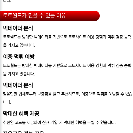
니다.
토토월드가 믿을 수 있는 이유
빅데이터 분석
토토월드는 방대한 빅데이터를 기반으로 토토사이트 이용 경험과 먹튀 검증 능력
을 가지고 있습니다.
이중 먹튀 예방
토토월드는 방대한 빅데이터를 기반으로 토토사이트 이용 경험과 먹튀 검증 능력
을 가지고 있습니다.
빅데이터 분석
믿을만한 업체로부터 보증금을 받고 추천하므로, 이중으로 먹튀를 예방할 수 있습
니다.
막대한 혜택 제공
추천인 코드를 제공하여 신규 가입 시 막대한 혜택을 누릴 수 있습니다.