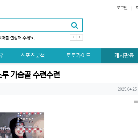
로그인
어를 설정해 주세요.
유
스포츠분석
토토가이드
게시판등
스루 가슴골 수련수련
작성일
2025.04.25