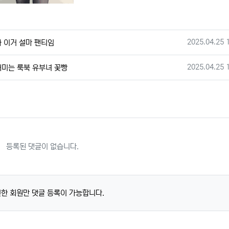
작성일
2025.04.25 
사 이거 설마 팬티임
작성일
2025.04.25 
내미는 룩북 유부녀 꽃빵
등록된 댓글이 없습니다.
한 회원만 댓글 등록이 가능합니다.