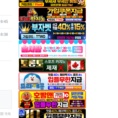
16:45
16:36
목록