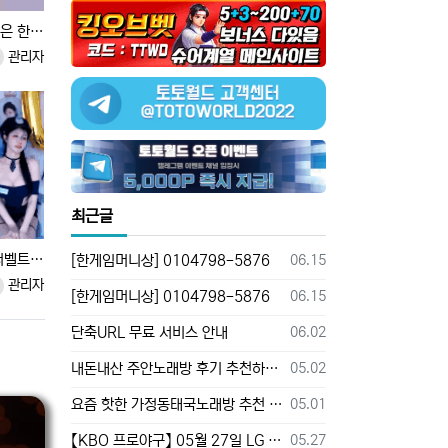
여캠들의 교복...아프리카 전통의상 입은 한갱 ㅗㅜㅑ
록자
관리자
최근글
모노키니 경찰 제복 입은 세경좌...가터벨트 다리 꼰 야벅지
등록일
[한​게임​머니​상] 01​04​79​8-​58​76
06.15
록자
관리자
등록일
[한​게임​머니​상] 01​04​79​8-​58​76
06.15
등록일
단축URL 무료 서비스 안내
06.02
등록일
내돈내산 주안노래방 후기 추천하는 이유
05.02
등록일
요즘 핫한 가정동태국노래방 추천 직접 비교해봄
05.01
등록일
【KBO 프로야구】 05월 27일 LG vs 한화 스포츠 분석
05.27