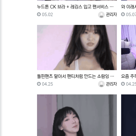
누드톤 CK 브라 + 레깅스 입고 팬서비스 해주는 소람잉
등록일
등록자
등록
05.02
관리자
05.0
돌핀팬츠 말아서 팬티처럼 만드는 소람잉 흰 CK 브라 가슴골
등록일
등록자
등록
04.25
관리자
04.2