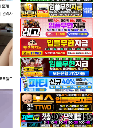
아줄게
록자
관리자
자
토토월드