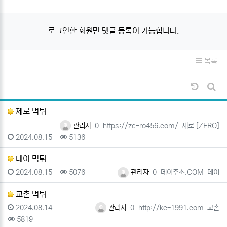
로그인한 회원만 댓글 등록이 가능합니다.
목록
날짜순 
게시
제로 먹튀
등록자
피해금액
사이트주소
사이트명
관리자
0
https://ze-ro456.com/
제로 [ZERO]
등록일
조회
2024.08.15
5136
데이 먹튀
등록일
조회
등록자
피해금액
사이트주소
사이트
2024.08.15
5076
관리자
0
데이주소.COM
데이
교촌 먹튀
등록일
등록자
피해금액
사이트주소
사이트
2024.08.14
관리자
0
http://kc-1991.com
교촌
조회
5819