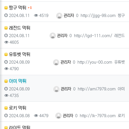
댓글
짱구 먹튀
1
등록일
조회
등록자
피해금액
사이트주소
사이트
2024.08.11
4519
관리자
0
http://jjgg-99.com
짱구
레전드 먹튀
등록일
등록자
피해금액
사이트주소
사이트명
2024.08.11
관리자
0
http://lgd-111.com/
레전드
조회
4605
유튜벳 먹튀
등록일
등록자
피해금액
사이트주소
사이트명
2024.08.09
관리자
0
http://you-00.com
유튜벳
조회
4790
아미 먹튀
등록일
등록자
피해금액
사이트주소
사이트
2024.08.09
관리자
0
http://ami7979.com
아미
조회
4735
로키 먹튀
등록일
조회
등록자
피해금액
사이트주소
사이트
2024.08.08
4479
관리자
0
http://lk-7979.com
로키
라이트 먹튀