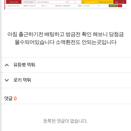
​아침 출근하기전 배팅하고 방금전 확인 해보니 당첨금
몰수되어있습니다 소액환전도 안되는곳입니다
관련자료
유튜벳 먹튀
로키 먹튀
댓글
0
등록된 댓글이 없습니다.