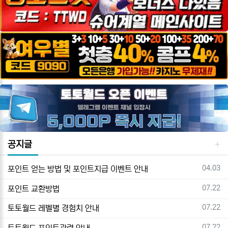
공지글
등록일
04.03
포인트 얻는 방법 및 포인트지급 이벤트 안내
등록일
07.22
포인트 교환방법
등록일
07.22
토토월드 레벨별 경험치 안내
등록일
07.22
토토월드 포인트관련 안내