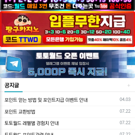
공지글
등록일
04.03
포인트 얻는 방법 및 포인트지급 이벤트 안내
등록일
07.22
포인트 교환방법
등록일
07.22
토토월드 레벨별 경험치 안내
등록일
07.22
토토월드 포인트관련 안내