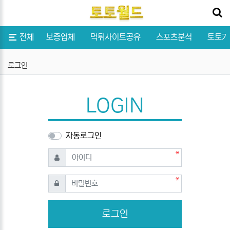
닫기
메뉴
전체
보증업체
먹튀사이트공유
스포츠분석
토토가
로그인
LOGIN
자동로그인
필수
아이디
필수
비밀번호
로그인