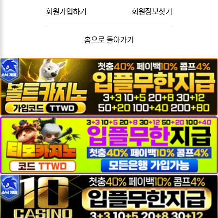
회원가입하기
회원정보찾기
홈으로 돌아가기