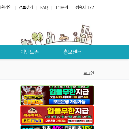
회원가입
정보찾기
FAQ
1:1문의
접속자 172
이벤트존
홍보센터
로그인