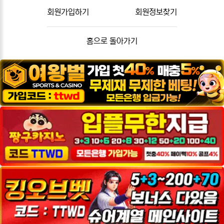
회원가입하기
회원정보찾기
홈으로 돌아가기