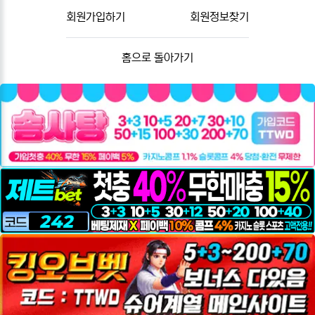
회원가입하기
회원정보찾기
홈으로 돌아가기