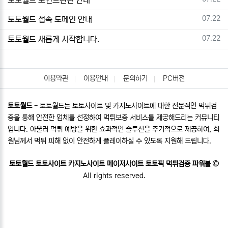
등록일
07.22
토토월드 접속 도메인 안내
등록일
07.22
토토월드 새롭게 시작합니다.
이용약관
이용안내
문의하기
PC버전
토토월드
- 토토월드는 토토사이트 및 카지노사이트에 대한 전문적인 먹튀검
증을 통해 안전한 업체를 선정하여 먹튀보증 서비스를 제공해드리는 커뮤니티
입니다. 아울러 먹튀 예방을 위한 효과적인 솔루션을 주기적으로 제공하여, 회
원님께서 먹튀 피해 없이 안전하게 플레이하실 수 있도록 지원해 드립니다.
토토월드 토토사이트 카지노사이트 메이저사이트 토토픽 먹튀검증 파워볼
All rights reserved.