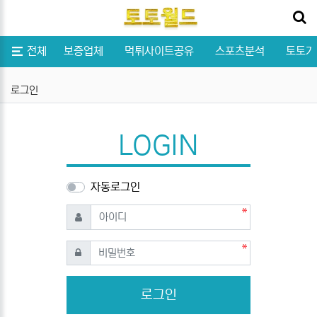
닫기
메뉴
전체
보증업체
먹튀사이트공유
스포츠분석
토토가
로그인
LOGIN
자동로그인
필수
아이디
필수
비밀번호
로그인