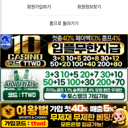
회원가입하기
회원정보찾기
홈으로 돌아가기