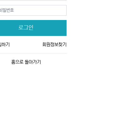
필수
호
로그인
입하기
회원정보찾기
홈으로 돌아가기