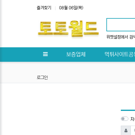
상단 네비
닫기
즐겨찾기
08월 06일(목)
위젯설정에서 검색
메인 메뉴
보증업체
먹튀사이트공
로그인
자
아이디