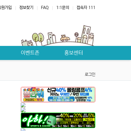
회원가입
정보찾기
FAQ
1:1문의
접속자 111
이벤트존
홍보센터
로그인