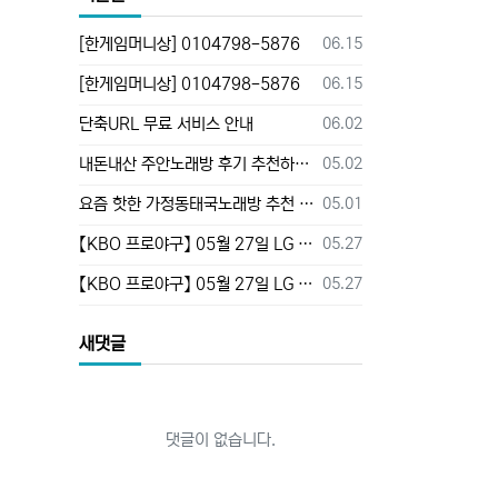
등록일
[한​게임​머니​상] 01​04​79​8-​58​76
06.15
등록일
[한​게임​머니​상] 01​04​79​8-​58​76
06.15
등록일
단축URL 무료 서비스 안내
06.02
등록일
내돈내산 주안노래방 후기 추천하는 이유
05.02
등록일
요즘 핫한 가정동태국노래방 추천 직접 비교해봄
05.01
등록일
【KBO 프로야구】 05월 27일 LG vs 한화 스포츠 분석
05.27
등록일
【KBO 프로야구】 05월 27일 LG vs 한화 스포츠 분석
05.27
새댓글
댓글이 없습니다.