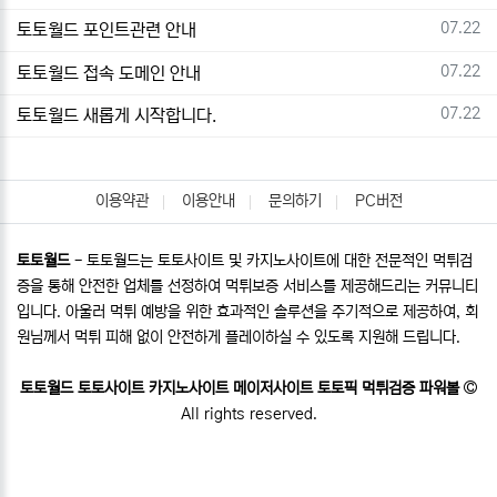
등록일
07.22
토토월드 포인트관련 안내
등록일
07.22
토토월드 접속 도메인 안내
등록일
07.22
토토월드 새롭게 시작합니다.
이용약관
이용안내
문의하기
PC버전
토토월드
- 토토월드는 토토사이트 및 카지노사이트에 대한 전문적인 먹튀검
증을 통해 안전한 업체를 선정하여 먹튀보증 서비스를 제공해드리는 커뮤니티
입니다. 아울러 먹튀 예방을 위한 효과적인 솔루션을 주기적으로 제공하여, 회
원님께서 먹튀 피해 없이 안전하게 플레이하실 수 있도록 지원해 드립니다.
토토월드 토토사이트 카지노사이트 메이저사이트 토토픽 먹튀검증 파워볼
All rights reserved.