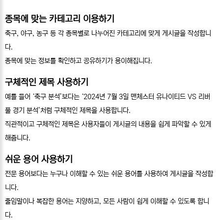
종목에 맞는 카테고리 이용하기
축구, 야구, 농구 등 각 종목별로 나누어진 카테고리에 맞게 게시글을 작성합니
다.
종목에 맞는 정보를 확인하고 공유하기가 용이해집니다.
구체적인 제목 사용하기
예를 들어 ‘축구 분석’보다는 ‘2024년 7월 3일 맨체스터 유나이티드 VS 리버
풀 경기 분석’처럼 구체적인 제목을 사용합니다.
직관적이고 구체적인 제목은 사용자들이 게시글의 내용을 쉽게 파악할 수 있게
해줍니다.
쉬운 용어 사용하기
전문 용어보다는 누구나 이해할 수 있는 쉬운 용어를 사용하여 게시글을 작성합
니다.
줄임말이나 복잡한 용어는 지양하고, 모든 사람이 쉽게 이해할 수 있도록 합니
다.