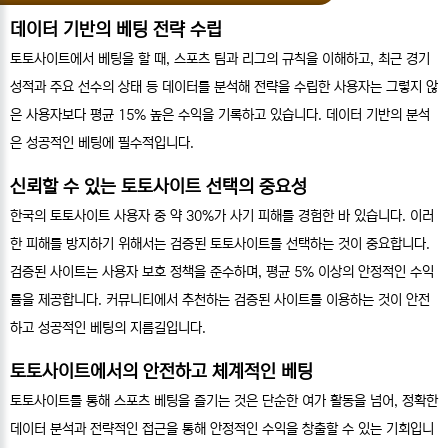
데이터 기반의 베팅 전략 수립
토토사이트에서 베팅을 할 때, 스포츠 팀과 리그의 규칙을 이해하고, 최근 경기
성적과 주요 선수의 상태 등 데이터를 분석해 전략을 수립한 사용자는 그렇지 않
은 사용자보다 평균 15% 높은 수익을 기록하고 있습니다. 데이터 기반의 분석
은 성공적인 베팅에 필수적입니다.
신뢰할 수 있는 토토사이트 선택의 중요성
한국의 토토사이트 사용자 중 약 30%가 사기 피해를 경험한 바 있습니다. 이러
한 피해를 방지하기 위해서는 검증된 토토사이트를 선택하는 것이 중요합니다.
검증된 사이트는 사용자 보호 정책을 준수하며, 평균 5% 이상의 안정적인 수익
률을 제공합니다. 커뮤니티에서 추천하는 검증된 사이트를 이용하는 것이 안전
하고 성공적인 베팅의 지름길입니다.
토토사이트에서의 안전하고 체계적인 베팅
토토사이트를 통해 스포츠 베팅을 즐기는 것은 단순한 여가 활동을 넘어, 정확한
데이터 분석과 전략적인 접근을 통해 안정적인 수익을 창출할 수 있는 기회입니