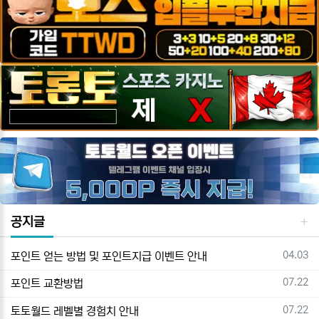
공지글
등록일
04.03
포인트 얻는 방법 및 포인트지급 이벤트 안내
등록일
07.22
포인트 교환방법
등록일
07.22
토토월드 레벨별 경험치 안내