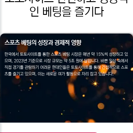
인 베팅을 즐기다
스포츠 베팅의 성장과 경제적 영향
한국에서 토토사이트를 통한 스포츠 베팅 시장은 매년 약 15%씩 성장하고 있
으며, 2023년 기준으로 시장 규모는 약 5조 원에 달합니다. 바쁜 일상 속에서
직접 경기를 관람하기 어려운 현대인들은 토토사이트를 통해 간접적으로 스포
츠를 즐기고 있으며, 이는 새로운 여가 활동으로 자리 잡고 있습니다.