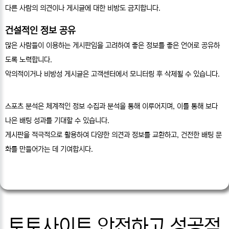
다른 사람의 의견이나 게시글에 대한 비방도 금지합니다.
건설적인 정보 공유
많은 사람들이 이용하는 게시판임을 고려하여 좋은 정보를 좋은 언어로 공유하
도록 노력합니다.
악의적이거나 비방성 게시글은 고객센터에서 모니터링 후 삭제될 수 있습니다.
스포츠 분석은 체계적인 정보 수집과 분석을 통해 이루어지며, 이를 통해 보다
나은 배팅 성과를 기대할 수 있습니다.
게시판을 적극적으로 활용하여 다양한 의견과 정보를 교환하고, 건전한 배팅 문
화를 만들어가는 데 기여합시다.
토토사이트 안전하고 성공적