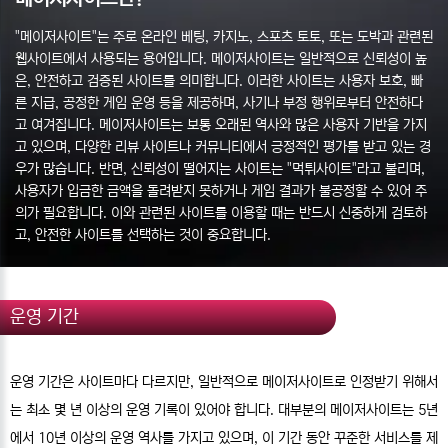
"메이저사이트"는 주로 온라인 베팅, 카지노, 스포츠 토토, 또는 도박과 관련된
웹사이트에서 사용되는 용어입니다. 메이저사이트는 일반적으로 신뢰성이 높
은, 안전하고 검증된 사이트를 의미합니다. 이러한 사이트는 사용자 보호, 빠
른 지급, 공정한 게임 운영 등을 제공하며, 사기나 부정 행위로부터 안전하다
고 여겨집니다. 메이저사이트는 보통 오래된 역사와 많은 사용자 기반을 가지
고 있으며, 다양한 리뷰 사이트나 커뮤니티에서 긍정적인 평가를 받고 있는 경
우가 많습니다. 반면, 신뢰성이 떨어지는 사이트는 "먹튀사이트"라고 불리며,
사용자가 입금한 금액을 돌려받지 못하거나 게임 결과가 불공정할 수 있어 주
의가 필요합니다. 이와 관련된 사이트를 이용할 때는 반드시 신중하게 검토하
고, 안전한 사이트를 선택하는 것이 중요합니다.
운영 기간
운영 기간은 사이트마다 다르지만, 일반적으로 메이저사이트로 인정받기 위해서
는 최소 몇 년 이상의 운영 기록이 있어야 합니다. 대부분의 메이저사이트는 5년
에서 10년 이상의 운영 역사를 가지고 있으며, 이 기간 동안 꾸준한 서비스를 제