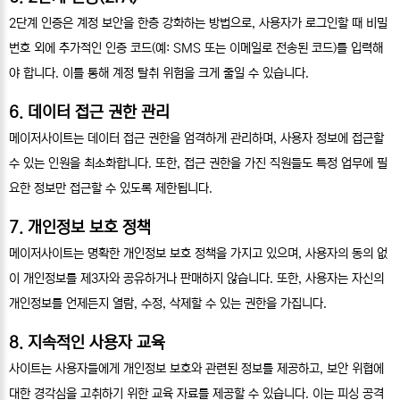
2단계 인증은 계정 보안을 한층 강화하는 방법으로, 사용자가 로그인할 때 비밀
번호 외에 추가적인 인증 코드(예: SMS 또는 이메일로 전송된 코드)를 입력해
야 합니다. 이를 통해 계정 탈취 위험을 크게 줄일 수 있습니다.
6. 데이터 접근 권한 관리
메이저사이트는 데이터 접근 권한을 엄격하게 관리하며, 사용자 정보에 접근할
수 있는 인원을 최소화합니다. 또한, 접근 권한을 가진 직원들도 특정 업무에 필
요한 정보만 접근할 수 있도록 제한됩니다.
7. 개인정보 보호 정책
메이저사이트는 명확한 개인정보 보호 정책을 가지고 있으며, 사용자의 동의 없
이 개인정보를 제3자와 공유하거나 판매하지 않습니다. 또한, 사용자는 자신의
개인정보를 언제든지 열람, 수정, 삭제할 수 있는 권한을 가집니다.
8. 지속적인 사용자 교육
사이트는 사용자들에게 개인정보 보호와 관련된 정보를 제공하고, 보안 위협에
대한 경각심을 고취하기 위한 교육 자료를 제공할 수 있습니다. 이는 피싱 공격