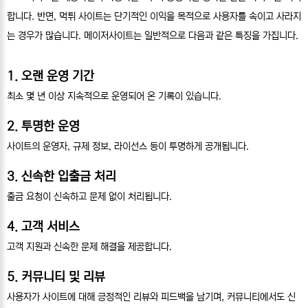
합니다. 반면, 먹튀 사이트는 단기적인 이익을 목적으로 사용자를 속이고 사라지
는 경우가 많습니다. 메이저사이트는 일반적으로 다음과 같은 특징을 가집니다.
1. 오랜 운영 기간
최소 몇 년 이상 지속적으로 운영되어 온 기록이 있습니다.
2. 투명한 운영
사이트의 운영자, 규제 정보, 라이선스 등이 투명하게 공개됩니다.
3. 신속한 입출금 처리
출금 요청이 신속하고 문제 없이 처리됩니다.
4. 고객 서비스
고객 지원과 신속한 문제 해결을 제공합니다.
5. 커뮤니티 및 리뷰
사용자가 사이트에 대해 긍정적인 리뷰와 피드백을 남기며, 커뮤니티에서도 신