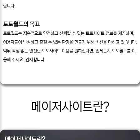
랍니다.
토토월드의 목표
토토월드는 지속적으로 안전하고 신뢰할 수 있는 토토사이트 정보를 제공하며,
이용자들이 안심하고 즐길 수 있는 환경을 만들기 위해 최선을 다하고 있습니다.
먹튀 걱정 없는 안전한 토토사이트 이용을 원하신다면, 언제든지 토토월드를 이
용해 주세요. 감사합니다.
메이저사이트란?
메이저사이트란?