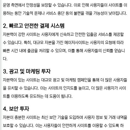
운영 측면에서 안정성을 보장할 수 있습니다. 이로 인해 사용자들이 사이트를 이
용하는 동안 기술적 문제나 서비스 중단 등의 불편을 겪을 가능성이 낮아집니다.
2. 빠르고 안전한 결제 시스템
자본력이 강한 사이트는 사용자에게 신속하고 안전한 입출금 서비스를 제공할
수 있습니다. 특히, 대규모 자본을 가진 메이저사이트는 사용자의 요청에 따라
빠른 시간 내에 출금을 처리할 수 있으며, 이를 통해 사용자들의 신뢰를 얻습니
다.
3. 광고 및 마케팅 투자
자본력이 있는 사이트는 대규모 광고 및 마케팅 캠페인을 통해 더 많은 사용자들
을 유치할 수 있습니다. 이는 사이트의 인지도를 높이고, 더 많은 사용자가 사이
트를 이용하도록 유도하는 데 도움이 됩니다.
4. 보안 투자
자본이 충분한 사이트는 최신 보안 기술을 도입하여 사용자 정보 및 거래 내역을
보호할 수 있습니다. 이는 사용자들이 안전하게 사이트를 이용할 수 있도록 하