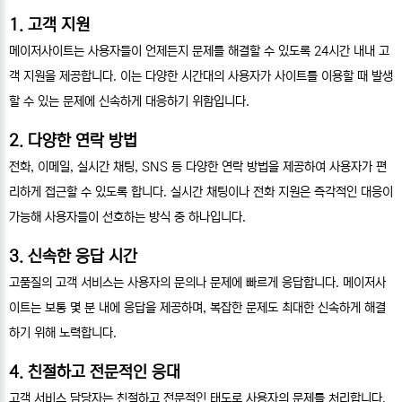
1. 고객 지원
메이저사이트는 사용자들이 언제든지 문제를 해결할 수 있도록 24시간 내내 고
객 지원을 제공합니다. 이는 다양한 시간대의 사용자가 사이트를 이용할 때 발생
할 수 있는 문제에 신속하게 대응하기 위함입니다.
2. 다양한 연락 방법
전화, 이메일, 실시간 채팅, SNS 등 다양한 연락 방법을 제공하여 사용자가 편
리하게 접근할 수 있도록 합니다. 실시간 채팅이나 전화 지원은 즉각적인 대응이
가능해 사용자들이 선호하는 방식 중 하나입니다.
3. 신속한 응답 시간
고품질의 고객 서비스는 사용자의 문의나 문제에 빠르게 응답합니다. 메이저사
이트는 보통 몇 분 내에 응답을 제공하며, 복잡한 문제도 최대한 신속하게 해결
하기 위해 노력합니다.
4. 친절하고 전문적인 응대
고객 서비스 담당자는 친절하고 전문적인 태도로 사용자의 문제를 처리합니다.