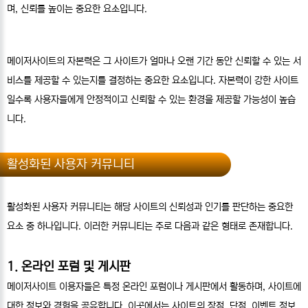
며, 신뢰를 높이는 중요한 요소입니다.
메이저사이트의 자본력은 그 사이트가 얼마나 오랜 기간 동안 신뢰할 수 있는 서
비스를 제공할 수 있는지를 결정하는 중요한 요소입니다. 자본력이 강한 사이트
일수록 사용자들에게 안정적이고 신뢰할 수 있는 환경을 제공할 가능성이 높습
니다.
활성화된 사용자 커뮤니티
활성화된 사용자 커뮤니티는 해당 사이트의 신뢰성과 인기를 판단하는 중요한
요소 중 하나입니다. 이러한 커뮤니티는 주로 다음과 같은 형태로 존재합니다.
1. 온라인 포럼 및 게시판
메이저사이트 이용자들은 특정 온라인 포럼이나 게시판에서 활동하며, 사이트에
대한 정보와 경험을 공유합니다. 이곳에서는 사이트의 장점, 단점, 이벤트 정보,