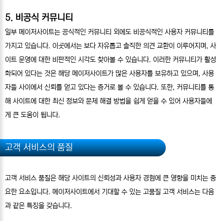
5. 비공식 커뮤니티
일부 메이저사이트는 공식적인 커뮤니티 외에도 비공식적인 사용자 커뮤니티를
가지고 있습니다. 이곳에서는 보다 자유롭고 솔직한 의견 교환이 이루어지며, 사
이트 운영에 대한 비판적인 시각도 찾아볼 수 있습니다. 이러한 커뮤니티가 활성
화되어 있다는 것은 해당 메이저사이트가 많은 사용자를 보유하고 있으며, 사용
자들 사이에서 신뢰를 얻고 있다는 증거로 볼 수 있습니다. 또한, 커뮤니티를 통
해 사이트에 대한 최신 정보와 문제 해결 방법을 쉽게 얻을 수 있어 사용자들에
게 큰 도움이 됩니다.
고객 서비스의 품질
고객 서비스 품질은 해당 사이트의 신뢰성과 사용자 경험에 큰 영향을 미치는 중
요한 요소입니다. 메이저사이트에서 기대할 수 있는 고품질 고객 서비스는 다음
과 같은 특징을 갖습니다.