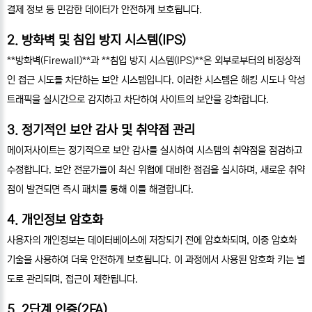
결제 정보 등 민감한 데이터가 안전하게 보호됩니다.
2. 방화벽 및 침입 방지 시스템(IPS)
**방화벽(Firewall)**과 **침입 방지 시스템(IPS)**은 외부로부터의 비정상적
인 접근 시도를 차단하는 보안 시스템입니다. 이러한 시스템은 해킹 시도나 악성
트래픽을 실시간으로 감지하고 차단하여 사이트의 보안을 강화합니다.
3. 정기적인 보안 감사 및 취약점 관리
메이저사이트는 정기적으로 보안 감사를 실시하여 시스템의 취약점을 점검하고
수정합니다. 보안 전문가들이 최신 위협에 대비한 점검을 실시하며, 새로운 취약
점이 발견되면 즉시 패치를 통해 이를 해결합니다.
4. 개인정보 암호화
사용자의 개인정보는 데이터베이스에 저장되기 전에 암호화되며, 이중 암호화
기술을 사용하여 더욱 안전하게 보호됩니다. 이 과정에서 사용된 암호화 키는 별
도로 관리되며, 접근이 제한됩니다.
5. 2단계 인증(2FA)