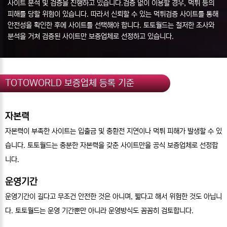
사이트 분석 및 검증을 진행하고 있습니다.검증 없이 이용할 경우, 먹튀 등의
피해를 당할 위험이 있습니다. 따라서 신뢰할 수 있는 먹튀검증 사이트를 통해
안전성을 확인한 후에 사이트를 선택해야 합니다. 토토월드는 철저한 조사와
분석을 거쳐 검증된 사이트만 보증업체로 선정하고 있습니다.
TOTOWORLD 보증업체 등록 기준
자본력
자본력이 부족한 사이트는 입출금 및 충환전 지연이나 먹튀 피해가 발생할 수 있
습니다. 토토월드는 충분한 자본력을 갖춘 사이트만을 공식 보증업체로 선정합
니다.
운영기간
운영기간이 길다고 무조건 안전한 것은 아니며, 짧다고 해서 위험한 것도 아닙니
다. 토토월드는 운영 기간뿐만 아니라 운영방식도 꼼꼼히 검토합니다.