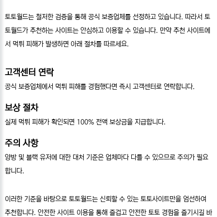
토토월드는 철저한 검증을 통해 공식 보증업체를 선정하고 있습니다. 따라서 토
토월드가 추천하는 사이트는 안심하고 이용할 수 있습니다. 만약 추천 사이트에
서 먹튀 피해가 발생하면 아래 절차를 따르세요.
고객센터 연락
공식 보증업체에서 먹튀 피해를 경험했다면 즉시 고객센터로 연락합니다.
보상 절차
실제 먹튀 피해가 확인되면 100% 전액 보상금을 지급합니다.
주의 사항
양방 및 블랙 유저에 대한 대처 기준은 업체마다 다를 수 있으므로 주의가 필요
합니다.
이러한 기준을 바탕으로 토토월드는 신뢰할 수 있는 토토사이트만을 엄선하여
추천합니다. 안전한 사이트 이용을 통해 즐겁고 안전한 토토 경험을 즐기시길 바