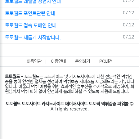
등록일
07.22
토토월드 레벨별 경험치 안내
등록일
07.22
토토월드 포인트관련 안내
등록일
07.22
토토월드 접속 도메인 안내
등록일
07.22
토토월드 새롭게 시작합니다.
이용약관
이용안내
문의하기
PC버전
토토월드
- 토토월드는 토토사이트 및 카지노사이트에 대한 전문적인 먹튀검
증을 통해 안전한 업체를 선정하여 먹튀보증 서비스를 제공해드리는 커뮤니티
입니다. 아울러 먹튀 예방을 위한 효과적인 솔루션을 주기적으로 제공하여, 회
원님께서 먹튀 피해 없이 안전하게 플레이하실 수 있도록 지원해 드립니다.
토토월드 토토사이트 카지노사이트 메이저사이트 토토픽 먹튀검증 파워볼
All rights reserved.